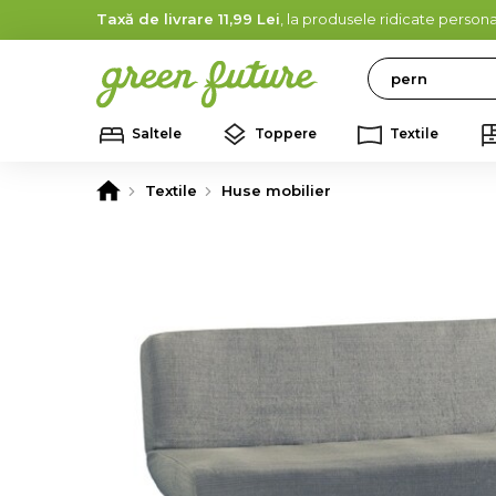
Taxă de livrare 11,99 Lei
, la produsele ridicate persona
Search
Saltele
Toppere
Textile
Textile
Huse mobilier