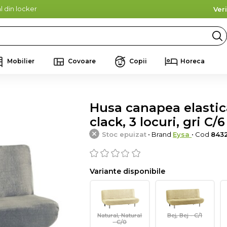
l din locker
Ver
Mobilier
Covoare
Copii
Horeca
Husa canapea elastica 
clack, 3 locuri, gri C/6
Stoc epuizat
• Brand
Eysa
• Cod
843
Variante disponibile
Natural, Natural
Bej, Bej - C/1
- C/0