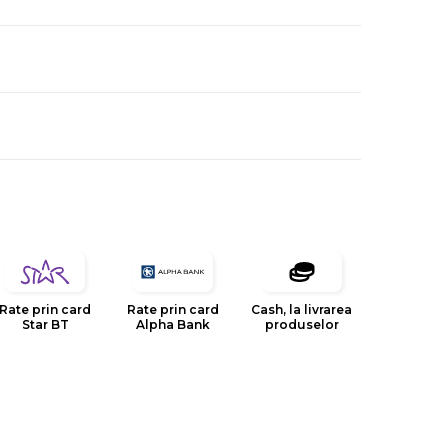
Rate prin card
Rate prin card
Cash, la livrarea
Star BT
Alpha Bank
produselor