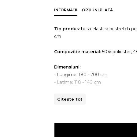
INFORMAȚII
OPȚIUNI PLATĂ
Tip produs:
husa elastica bi-stretch pe
cm
Compozitie material:
50% poliester, 
Dimensiuni:
- Lungime: 180 - 200 cm
- Latime: 118 - 140 cm
Instructiuni de spalare:
Citește tot
- A se curata la masina de spalat la 30ºC
- A nu se curata chimic.
- A nu se calca.
- A nu se usca prin centrifugare.