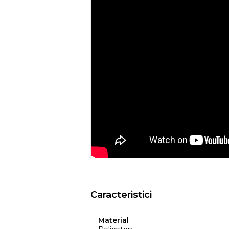
Recomandari de folosire:
- Nu expuneti articolul la caldura directa
- Evitati contactul direct cu benzi de 
- Spalati culorile intunecate separat si in
- Nu utilizati huse de culori inchise de
ar putea pierde din culoare din cauza c
temperatura, etc.
- Culorile prezentate pot avea unele vari
procesului de imprimare.
EYSA
este un brand spaniol de referinta 
huselor pentru mobilier. Creativitatea, d
determina stilul si traiectoria Eysa inca d
Caracteristici
Material