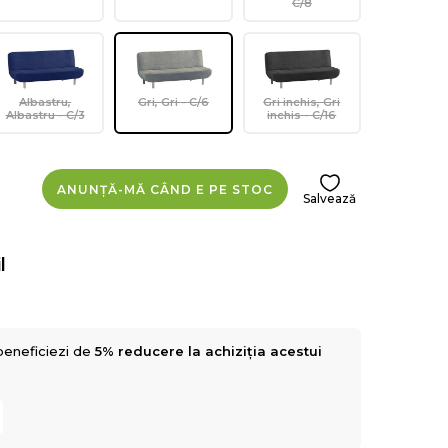
C/8
Albastru,
Gri, Gri - C/6
Gri inchis, Gri
Albastru - C/3
inchis - C/16
ANUNȚĂ-MĂ CÂND E PE STOC
Salvează
l
beneficiezi de
5% reducere la achiziția acestui