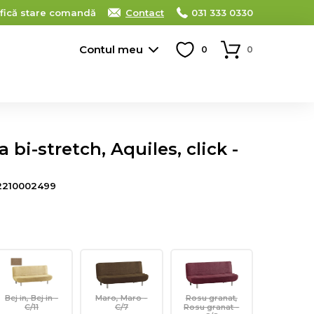
ifică stare comandă
Contact
031 333 0330
Contul meu
0
0
bi-stretch, Aquiles, click -
2210002499
Bej in, Bej in -
Maro, Maro -
Rosu granat,
C/11
C/7
Rosu granat -