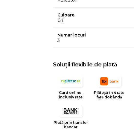
Policoton
Culoare
Gri
Numar locuri
3
Soluții flexibile de plată
Card online,
Plătești în 4 rate
inclusiv rate
fără dobândă
Plată prin transfer
bancar