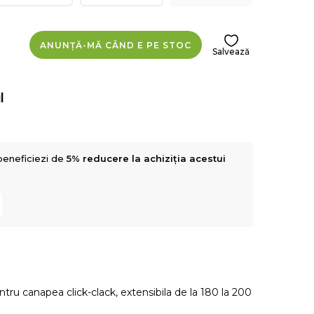
ANUNȚĂ-MĂ CÂND E PE STOC
Salvează
l
beneficiezi de
5% reducere la achiziția acestui
ntru canapea click-clack, extensibila de la 180 la 200