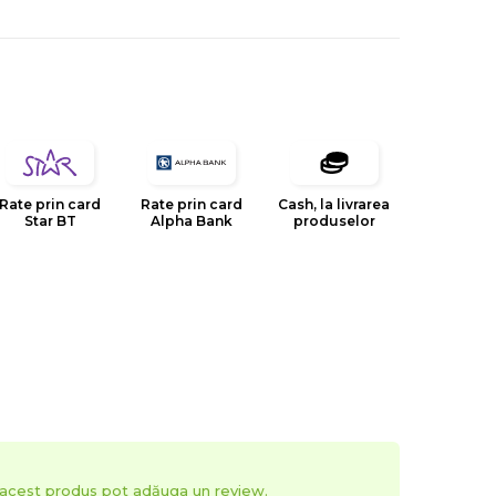
Rate prin card
Rate prin card
Cash, la livrarea
Star BT
Alpha Bank
produselor
t acest produs pot adăuga un review.