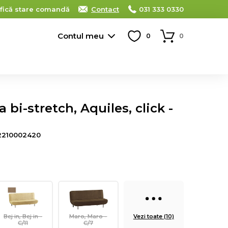
ifică stare comandă
Contact
031 333 0330
Contul meu
0
0
bi-stretch, Aquiles, click -
2210002420
Bej in, Bej in -
Maro, Maro -
Vezi toate (10)
C/11
C/7