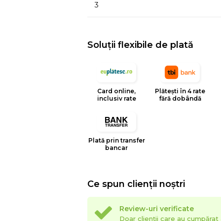
3
Soluții flexibile de plată
Card online,
Plătești în 4 rate
inclusiv rate
fără dobândă
Plată prin transfer
bancar
Ce spun clienții noștri
Review-uri verificate
Doar clienții care au cumpăra