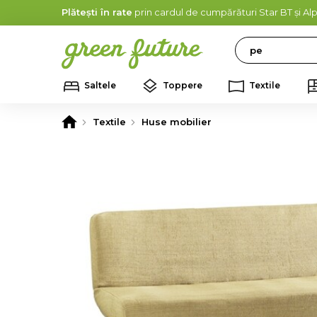
Plătești în rate
prin cardul de cumpărături Star BT și A
Search
Saltele
Toppere
Textile
Textile
Huse mobilier