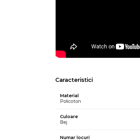
ar putea pierde din culoare din cauza c
temperatura, etc.
- Culorile prezentate pot avea unele vari
procesului de imprimare.
EYSA
este un brand spaniol de referinta 
huselor pentru mobilier. Creativitatea, d
determina stilul si traiectoria Eysa inca d
Caracteristici
Material
Policoton
Culoare
Bej
Numar locuri