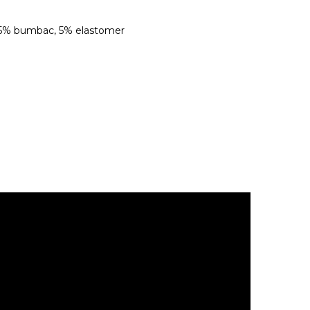
45% bumbac, 5% elastomer
.
 sau la razele solare.
fixare automata sau alte elemente ascutite.
ainte de a fi utilizate.
asupra canapelelor tapitate in culori deschise. Husele