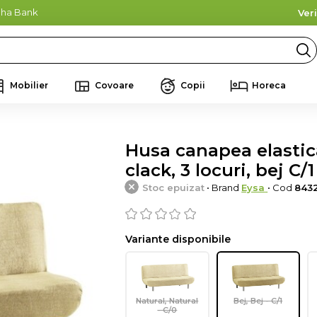
lpha Bank
Ver
Mobilier
Covoare
Copii
Horeca
Husa canapea elastica 
clack, 3 locuri, bej C/1
Stoc epuizat
• Brand
Eysa
• Cod
843
Variante disponibile
Natural, Natural
Bej, Bej - C/1
- C/0