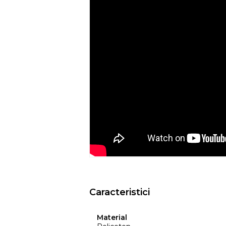
Recomandari de folosire:
- Nu expuneti articolul la caldura directa
- Evitati contactul direct cu benzi de 
- Spalati culorile intunecate separat si in
- Nu utilizati huse de culori inchise de
ar putea pierde din culoare din cauza c
temperatura, etc.
- Culorile prezentate pot avea unele vari
procesului de imprimare.
EYSA
este un brand spaniol de referinta 
huselor pentru mobilier. Creativitatea, d
determina stilul si traiectoria Eysa inca d
Caracteristici
Material