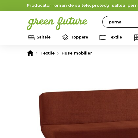
Producător român de saltele, protecții saltea, pern
Search
Saltele
Toppere
Textile
Textile
Huse mobilier