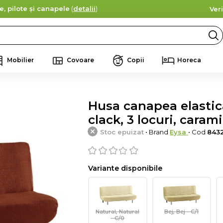
e, pilote și canapele
(
detalii
)
Ver
Mobilier
Covoare
Copii
Horeca
Husa canapea elastica 
clack, 3 locuri, caram
Stoc epuizat
• Brand
Eysa
• Cod
843
Variante disponibile
Natural, Natural
Bej, Bej - C/1
- C/0