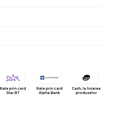
Rate prin card
Rate prin card
Cash, la livrarea
Star BT
Alpha Bank
produselor