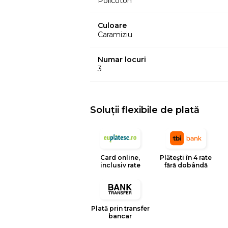
Policoton
Culoare
Caramiziu
Numar locuri
3
Soluții flexibile de plată
Card online,
Plătești în 4 rate
inclusiv rate
fără dobândă
Plată prin transfer
bancar