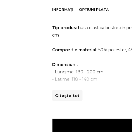
INFORMAȚII
OPȚIUNI PLATĂ
Tip produs:
husa elastica bi-stretch pe
cm
Compozitie material:
50% poliester, 
Dimensiuni:
- Lungime: 180 - 200 cm
- Latime: 118 - 140 cm
Instructiuni de spalare:
Citește tot
- A se curata la masina de spalat la 30ºC
- A nu se curata chimic.
- A nu se calca.
- A nu se usca prin centrifugare.