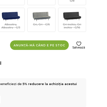
C/8
Albastru,
Gri, Gri - C/6
Gri inchis, Gri
Albastru - C/3
inchis - C/16
ANUNȚĂ-MĂ CÂND E PE STOC
Salvează
l
beneficiezi de
5% reducere la achiziția acestui