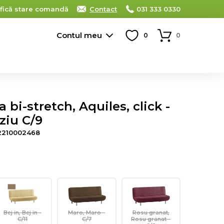
ifică stare comandă
Contact
031 333 0330
Contul meu
0
0
bi-stretch, Aquiles, click -
iziu C/9
2210002468
Bej in, Bej in -
Maro, Maro -
Rosu granat,
C/11
C/7
Rosu granat -