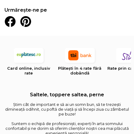
Urmărește-ne pe
Card online, inclusiv
Plătești în 4 rate fără
Rate prin ca
rate
dobândă
Saltele, toppere saltea, perne
Știm cât de important e să ai un somn bun, să te trezești
dimineață odihnit, cu poftă de viață și să începi ziua cu zâmbetul
pe buze!
Suntem o echipă de profesioniști, experți în arta somnului
confortabil și ne dorim să oferim clienților noștri cea mai plăcută
experiență senzorială!