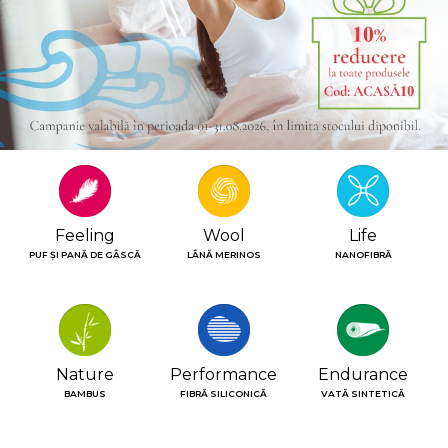
Feeling
Wool
Life
PUF ȘI PANĂ DE GÂSCĂ
LÂNĂ MERINOS
NANOFIBRĂ
Nature
Performance
Endurance
BAMBUS
FIBRĂ SILICONICĂ
VATĂ SINTETICĂ