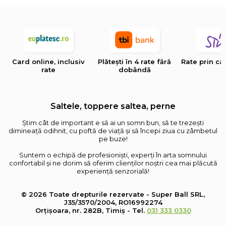
Card online, inclusiv
Plătești în 4 rate fără
Rate prin ca
rate
dobândă
Saltele, toppere saltea, perne
Știm cât de important e să ai un somn bun, să te trezești
dimineață odihnit, cu poftă de viață și să începi ziua cu zâmbetul
pe buze!
Suntem o echipă de profesioniști, experți în arta somnului
confortabil și ne dorim să oferim clienților noștri cea mai plăcută
experiență senzorială!
© 2026 Toate drepturile rezervate - Super Ball SRL,
J35/3570/2004, RO16992274
Orțișoara, nr. 282B, Timiș - Tel.
031 333 0330