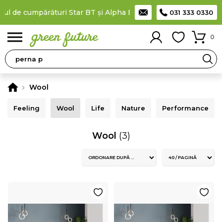
 de cumpărături Star BT și Alpha Bank
Plătești în rate
prin car
031 333 0330
0
Wool
Feeling
Wool
Life
Nature
Performance
Wool
(3)