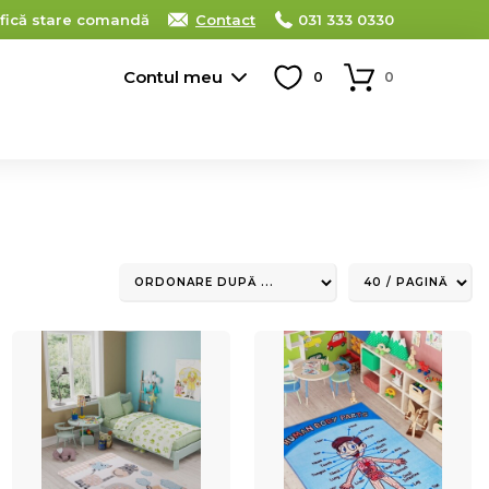
ifică stare comandă
Contact
031 333 0330
Contul meu
0
0