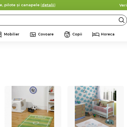
e, pilote și canapele
(
detalii
)
Ver
Mobilier
Covoare
Copii
Horeca