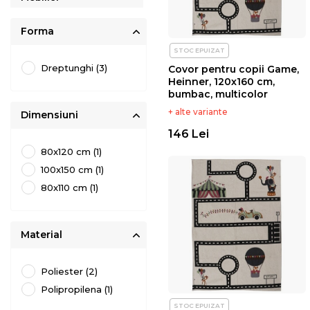
Maternitate
Forma
STOC EPUIZAT
Covoare copii
Dreptunghi (3)
Covor pentru copii Game,
Heinner, 120x160 cm,
Igiena si ingrijire
bumbac, multicolor
+ alte variante
Dimensiuni
Accesorii hranire
Adaugă în coș
146 Lei
80x120 cm (1)
Jucarii
100x150 cm (1)
Imbracaminte si
80x110 cm (1)
incaltaminte
Material
Poliester (2)
Polipropilena (1)
STOC EPUIZAT