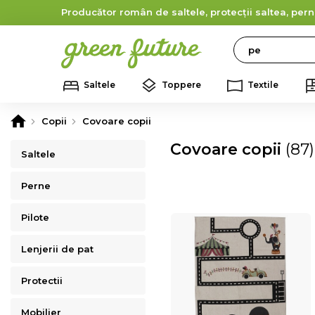
Producător român de saltele, protecții saltea, pern
Search
Saltele
Toppere
Textile
Copii
Covoare copii
Covoare copii
(87)
Saltele
Perne
Pilote
Lenjerii de pat
Protectii
Mobilier