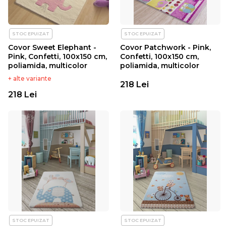
STOC EPUIZAT
STOC EPUIZAT
Covor Sweet Elephant -
Covor Patchwork - Pink,
Pink, Confetti, 100x150 cm,
Confetti, 100x150 cm,
poliamida, multicolor
poliamida, multicolor
+ alte variante
218 Lei
218 Lei
STOC EPUIZAT
STOC EPUIZAT