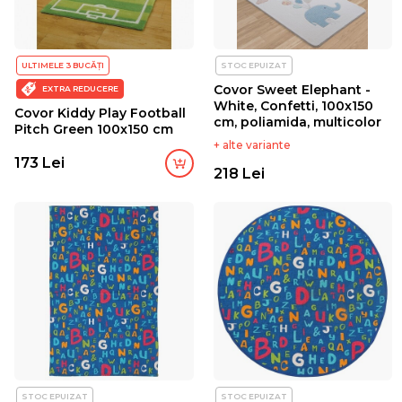
ULTIMELE 3 BUCĂȚI
STOC EPUIZAT
Covor Sweet Elephant -
EXTRA REDUCERE
White, Confetti, 100x150
Covor Kiddy Play Football
cm, poliamida, multicolor
Pitch Green 100x150 cm
+ alte variante
173 Lei
218 Lei
STOC EPUIZAT
STOC EPUIZAT