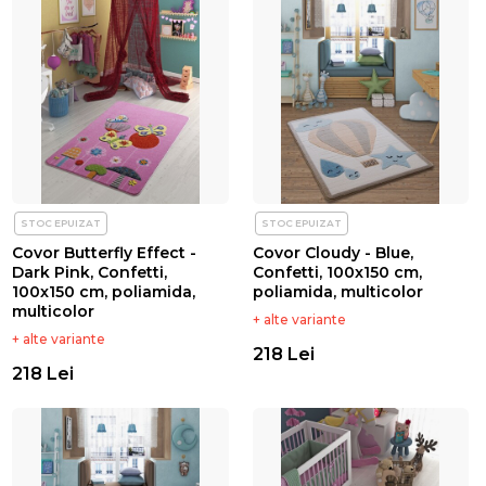
STOC EPUIZAT
STOC EPUIZAT
Covor Butterfly Effect -
Covor Cloudy - Blue,
Dark Pink, Confetti,
Confetti, 100x150 cm,
100x150 cm, poliamida,
poliamida, multicolor
multicolor
+ alte variante
+ alte variante
218 Lei
218 Lei