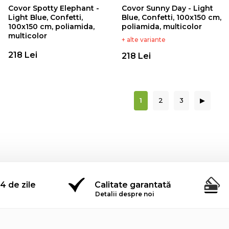
Covor Spotty Elephant -
Covor Sunny Day - Light
Light Blue, Confetti,
Blue, Confetti, 100x150 cm,
100x150 cm, poliamida,
poliamida, multicolor
multicolor
+ alte variante
218 Lei
218 Lei
1
2
3
▶
4 de zile
Calitate garantată
Detalii despre noi