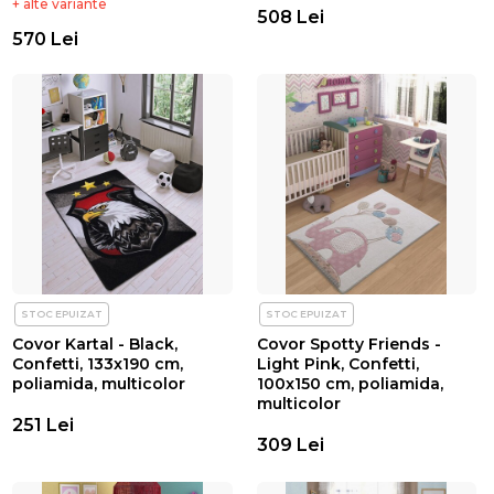
+ alte variante
508 Lei
570 Lei
STOC EPUIZAT
STOC EPUIZAT
Covor Kartal - Black,
Covor Spotty Friends -
Confetti, 133x190 cm,
Light Pink, Confetti,
poliamida, multicolor
100x150 cm, poliamida,
multicolor
251 Lei
309 Lei