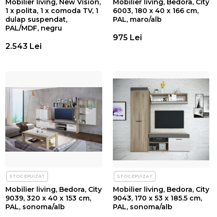
Mobilier living, New Vision,
Mobilier living, Bedora, City
1 x polita, 1 x comoda TV, 1
6003, 180 x 40 x 166 cm,
dulap suspendat,
PAL, maro/alb
PAL/MDF, negru
975 Lei
2.543 Lei
STOC EPUIZAT
STOC EPUIZAT
Mobilier living, Bedora, City
Mobilier living, Bedora, City
9039, 320 x 40 x 153 cm,
9043, 170 x 53 x 185.5 cm,
PAL, sonoma/alb
PAL, sonoma/alb