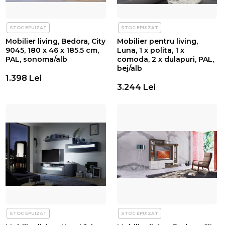
STOC EPUIZAT
STOC EPUIZAT
Mobilier living, Bedora, City
Mobilier pentru living,
9045, 180 x 46 x 185.5 cm,
Luna, 1 x polita, 1 x
PAL, sonoma/alb
comoda, 2 x dulapuri, PAL,
bej/alb
1.398 Lei
3.244 Lei
STOC EPUIZAT
STOC EPUIZAT