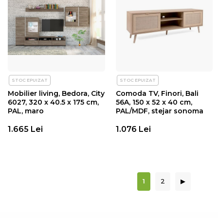
STOC EPUIZAT
STOC EPUIZAT
Mobilier living, Bedora, City
Comoda TV, Finori, Bali
6027, 320 x 40.5 x 175 cm,
56A, 150 x 52 x 40 cm,
PAL, maro
PAL/MDF, stejar sonoma
1.665 Lei
1.076 Lei
1
2
▶