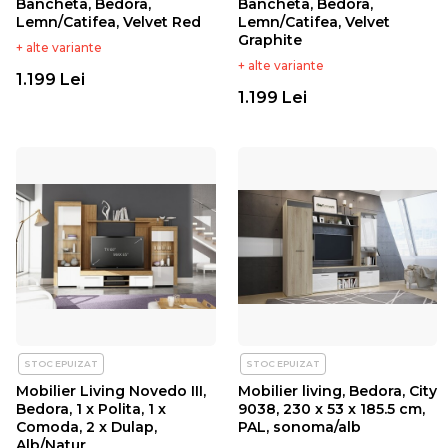
Bancheta, Bedora,
Bancheta, Bedora,
Lemn/Catifea, Velvet Red
Lemn/Catifea, Velvet
Graphite
+ alte variante
+ alte variante
1.199 Lei
1.199 Lei
STOC EPUIZAT
STOC EPUIZAT
Mobilier Living Novedo III,
Mobilier living, Bedora, City
Bedora, 1 x Polita, 1 x
9038, 230 x 53 x 185.5 cm,
Comoda, 2 x Dulap,
PAL, sonoma/alb
Alb/Natur