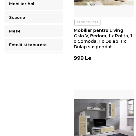
Mobilier hol
Scaune
STOC EPUIZAT
Mobilier pentru Living
Mese
Oslo V, Bedora, 1 x Polita, 1
x Comoda, 1 x Dulap, 1 x
Fotolii si taburete
Dulap suspendat
999 Lei
Birouri
Comode
Mobilier baie