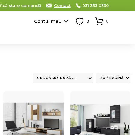
ifică stare comandă
Contact
031 333 0330
Contul meu
0
0