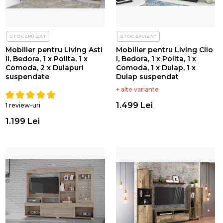
STOC EPUIZAT
STOC EPUIZAT
Mobilier pentru Living Asti
Mobilier pentru Living Clio
II, Bedora, 1 x Polita, 1 x
I, Bedora, 1 x Polita, 1 x
Comoda, 2 x Dulapuri
Comoda, 1 x Dulap, 1 x
suspendate
Dulap suspendat
+ alte variante
1.499 Lei
1 review-uri
1.199 Lei