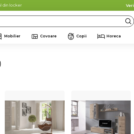
l din locker
Ver
Mobilier
Covoare
Copii
Horeca
)