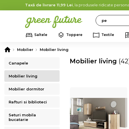
Taxă de livrare 11,99 Lei
, la produsele ridicate persona
Search
Saltele
Toppere
Textile
Mobilier
Mobilier living
Mobilier living
(42
Canapele
Mobilier living
Mobilier dormitor
Rafturi si biblioteci
Seturi mobila
bucatarie