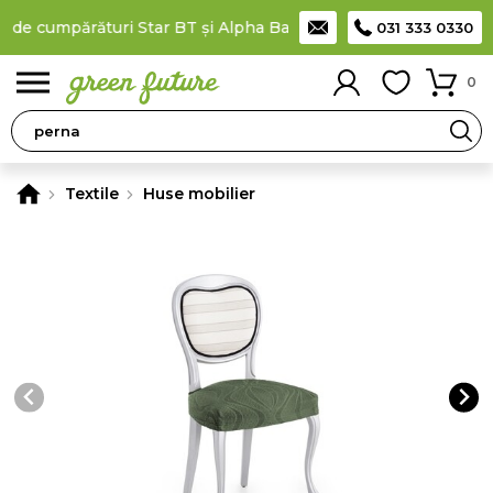
 de cumpărături Star BT și Alpha Bank
Plătești în rate
prin car
031 333 0330
0
Textile
Huse mobilier