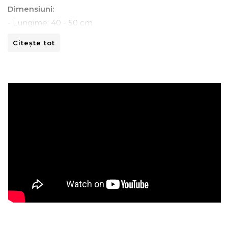
Dimensiuni:
- Lungime: 40 - 50 cm
- Latime: 40 - 50 cm
Citește tot
Instructiuni de spalare:
- A se curata la masina de spalat la 30ºC.
- A nu se curata chimic.
- A nu se calca.
- A nu se usca prin centrifugare.
Recomandari de folosire:
- Nu expuneti articolul la caldura directa sau la razele
solare.
- Evitati contactul direct cu benzi de fixare automata
sau alte elemente ascutite.
- Spalati culorile intunecate separat si inainte de a fi