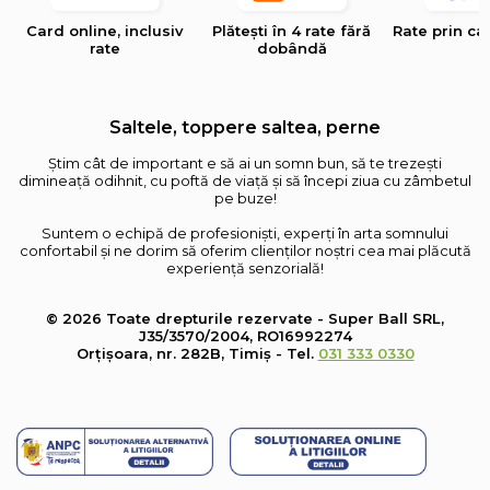
Card online, inclusiv
Plătești în 4 rate fără
Rate prin ca
rate
dobândă
Saltele, toppere saltea, perne
Știm cât de important e să ai un somn bun, să te trezești
dimineață odihnit, cu poftă de viață și să începi ziua cu zâmbetul
pe buze!
Suntem o echipă de profesioniști, experți în arta somnului
confortabil și ne dorim să oferim clienților noștri cea mai plăcută
experiență senzorială!
© 2026 Toate drepturile rezervate - Super Ball SRL,
J35/3570/2004, RO16992274
Orțișoara, nr. 282B, Timiș - Tel.
031 333 0330