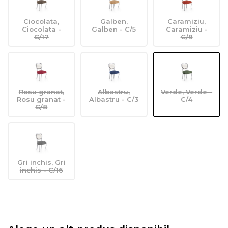
Ciocolata,
Galben,
Caramiziu,
Ciocolata -
Galben - C/5
Caramiziu -
C/17
C/9
Rosu granat,
Albastru,
Verde, Verde -
Rosu granat -
Albastru - C/3
C/4
C/8
Gri inchis, Gri
inchis - C/16