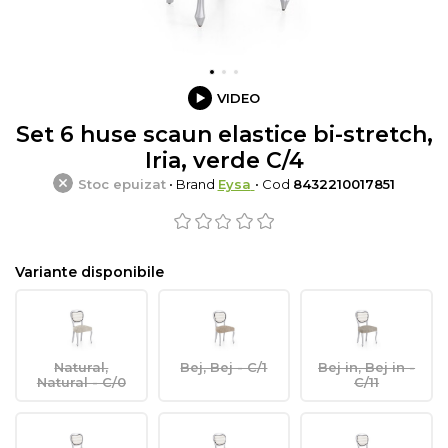
VIDEO
Set 6 huse scaun elastice bi-stretch,
Iria, verde C/4
Stoc epuizat
• Brand
Eysa
• Cod
8432210017851
Variante disponibile
Natural,
Bej, Bej - C/1
Bej in, Bej in -
Natural - C/0
C/11