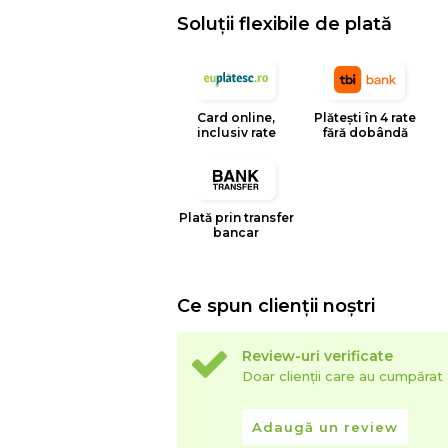
Soluții flexibile de plată
Card online,
Plătești în 4 rate
inclusiv rate
fără dobândă
Plată prin transfer
bancar
Ce spun clienții noștri
Review-uri verificate
Doar clienții care au cumpăra
Adaugă un review