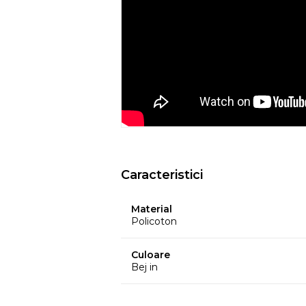
temperatura, etc.
- Culorile prezentate pot avea unele vari
procesului de imprimare.
EYSA
este un brand spaniol de referinta 
huselor pentru mobilier. Creativitatea, d
determina stilul si traiectoria Eysa inca d
Caracteristici
Material
Policoton
Culoare
Bej in