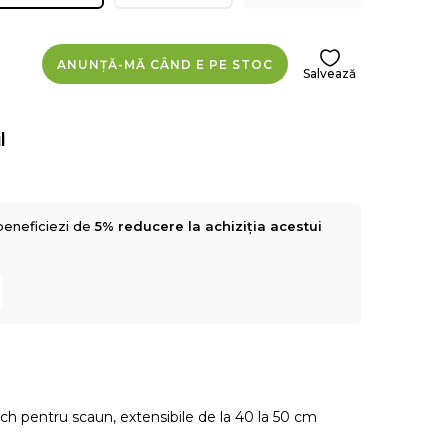
ANUNȚĂ-MĂ CÂND E PE STOC
Salvează
l
beneficiezi de
5% reducere la achiziția acestui
tch pentru scaun, extensibile de la 40 la 50 cm