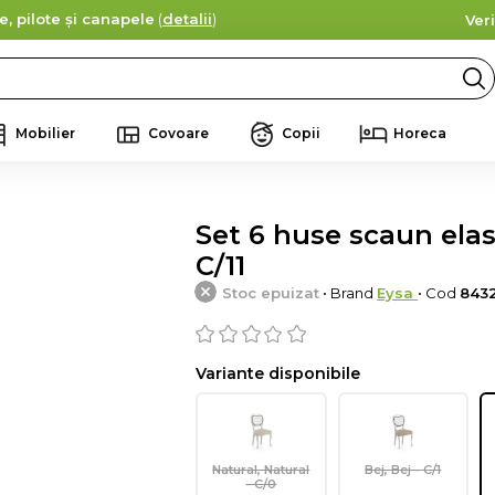
e, pilote și canapele
(
detalii
)
Ver
Mobilier
Covoare
Copii
Horeca
Set 6 huse scaun elast
C/11
Stoc epuizat
• Brand
Eysa
• Cod
843
Variante disponibile
Natural, Natural
Bej, Bej - C/1
- C/0