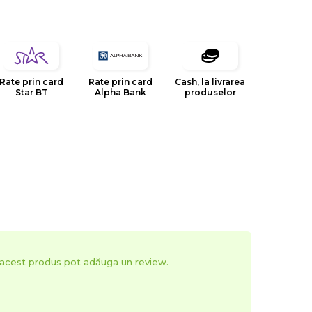
Rate prin card
Rate prin card
Cash, la livrarea
Star BT
Alpha Bank
produselor
t acest produs pot adăuga un review.