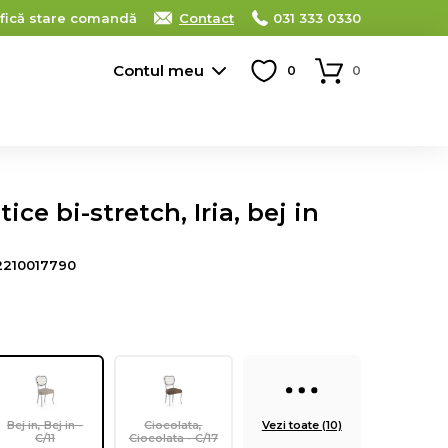
ifică stare comandă
Contact
031 333 0330
Contul meu
0
0
ice bi-stretch, Iria, bej in
2210017790
Bej in, Bej in -
Ciocolata,
Vezi toate (10)
C/11
Ciocolata - C/17