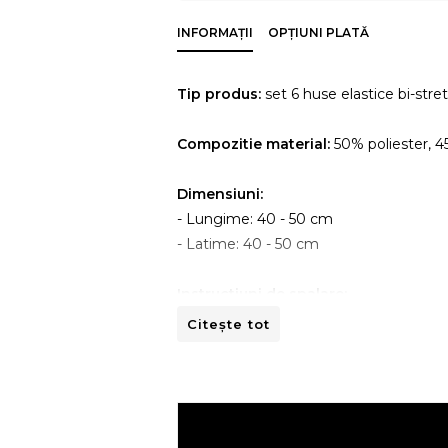
INFORMAȚII
OPȚIUNI PLATĂ
Tip produs:
set 6 huse elastice bi-stre
Compozitie material:
50% poliester, 
Dimensiuni:
- Lungime: 40 - 50 cm
- Latime: 40 - 50 cm
Instructiuni de spalare:
- A se curata la masina de spalat la 30ºC
Citește tot
- A nu se curata chimic.
- A nu se calca.
- A nu se usca prin centrifugare.
Recomandari de folosire: