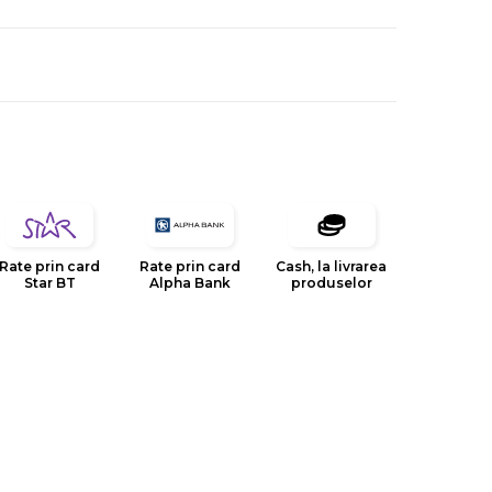
Rate prin card
Rate prin card
Cash, la livrarea
Star BT
Alpha Bank
produselor