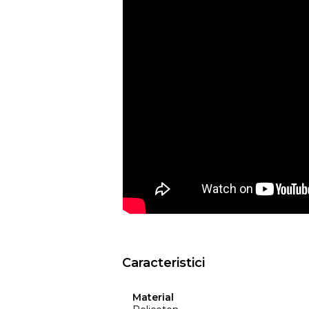
- Nu expuneti articolul la caldura directa
- Evitati contactul direct cu benzi de 
- Spalati culorile intunecate separat si in
- Nu utilizati huse de culori inchise de
ar putea pierde din culoare din cauza c
temperatura, etc.
- Culorile prezentate pot avea unele vari
procesului de imprimare.
EYSA
este un brand spaniol de referinta 
huselor pentru mobilier. Creativitatea, d
determina stilul si traiectoria Eysa inca d
Caracteristici
Material