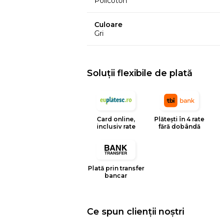
Policoton
Culoare
Gri
Soluții flexibile de plată
Card online,
Plătești în 4 rate
inclusiv rate
fără dobândă
Plată prin transfer
bancar
Ce spun clienții noștri