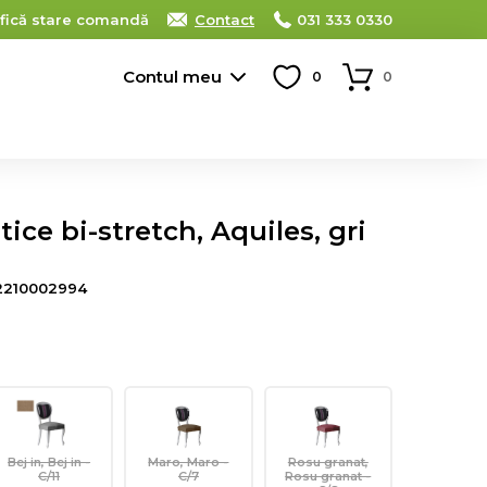
ifică stare comandă
Contact
031 333 0330
Contul meu
0
0
ice bi-stretch, Aquiles, gri
2210002994
Bej in, Bej in -
Maro, Maro -
Rosu granat,
C/11
C/7
Rosu granat -