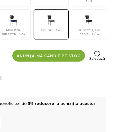
C/8
Albastru,
Gri, Gri - C/6
Gri inchis, Gri
Albastru - C/3
inchis - C/16
ANUNȚĂ-MĂ CÂND E PE STOC
Salvează
l
beneficiezi de
5% reducere la achiziția acestui