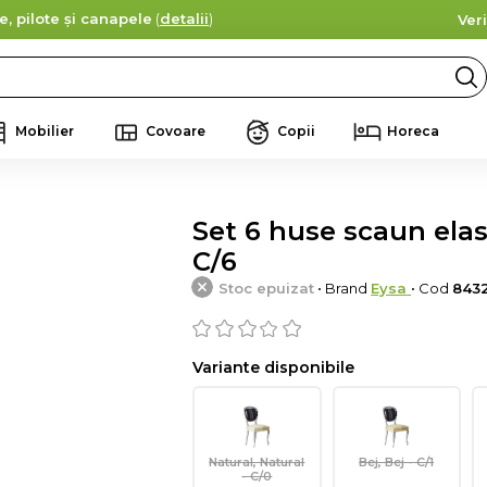
e, pilote și canapele
(
detalii
)
Ver
Mobilier
Covoare
Copii
Horeca
Set 6 huse scaun elast
C/6
Stoc epuizat
• Brand
Eysa
• Cod
843
Variante disponibile
Natural, Natural
Bej, Bej - C/1
- C/0