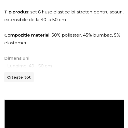
Tip produs:
set 6 huse elastice bi-stretch pentru scaun,
extensibile de la 40 la 50 cm
Compozitie material:
50% poliester, 45% bumbac, 5%
elastomer
Dimensiuni:
- Lungime: 40 - 50 cm
- Latime: 40 - 50 cm
Citește tot
Instructiuni de spalare:
- A se curata la masina de spalat la 30ºC.
- A nu se curata chimic.
- A nu se calca.
- A nu se usca prin centrifugare.