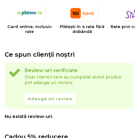
tesaturilor decorative, tapiteriilor si huselor pentru
mobilier. Creativitatea, designul, inovatia si calitatea
sunt valorile care determina stilul si traiectoria Eysa inca
Card online, inclusiv
Plătești în 4 rate fără
Rate prin ca
de la infiintarea sa.
rate
dobândă
Ce spun clienții noștri
Review-uri verificate
Doar clienții care au cumpărat acest produs
pot adăuga un review.
Adaugă un review
Nu există review-uri.
Cadou 5% reducere