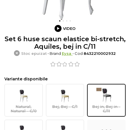
VIDEO
Set 6 huse scaun elastice bi-stretch,
Aquiles, bej in C/11
Stoc epuizat
• Brand
Eysa
• Cod
8432210002932
Variante disponibile
Natural,
Bej, Bej - C/1
Bej in, Bej in -
Natural - C/0
C/11