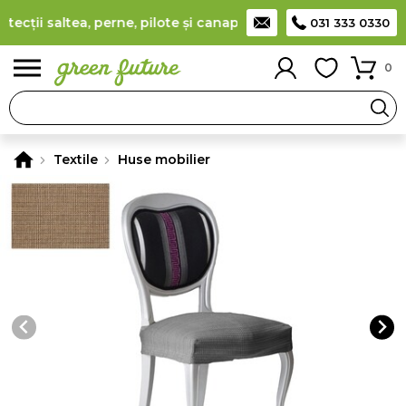
ții saltea, perne, pilote și canapele
(
detalii
)
Producător româ
031 333 0330
0
Textile
Huse mobilier