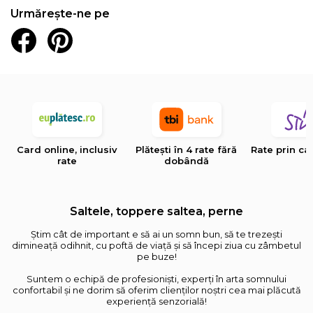
Urmărește-ne pe
Card online, inclusiv
Plătești în 4 rate fără
Rate prin ca
rate
dobândă
Saltele, toppere saltea, perne
Știm cât de important e să ai un somn bun, să te trezești
dimineață odihnit, cu poftă de viață și să începi ziua cu zâmbetul
pe buze!
Suntem o echipă de profesioniști, experți în arta somnului
confortabil și ne dorim să oferim clienților noștri cea mai plăcută
experiență senzorială!