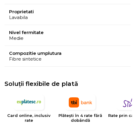
Proprietati
Lavabila
Nivel fermitate
Medie
Compozitie umplutura
Fibre sintetice
Soluții flexibile de plată
Card online, inclusiv
Plătești în 4 rate fără
Rate prin ca
rate
dobândă