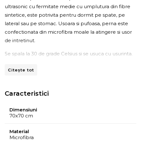
ultrasonic cu fermitate medie cu umplutura din fibre
sintetice, este potrivita pentru dormit pe spate, pe
lateral sau pe stomac. Usoara si pufoasa, perna este
confectionata din microfibra moale la atingere si usor
de intretinut.
Se spala la 30 de grade Celsius si se usuca cu usurinta.
Compozitie:
Citește tot
- Tesatura: microfibra 100%;
Caracteristici
- Umplutura: 40% poliuretan; 60% poliester
Dimensiuni
70x70 cm
Material
Microfibra