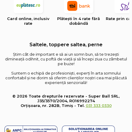
Card online, inclusiv
Plătești în 4 rate fără
Rate prin ca
rate
dobândă
Saltele, toppere saltea, perne
Știm cât de important e să ai un somn bun, să te trezești
dimineață odihnit, cu poftă de viață și să începi ziua cu zâmbetul
pe buze!
Suntem o echipă de profesioniști, experți în arta somnului
confortabil și ne dorim să oferim clienților noștri cea mai plăcută
experiență senzorială!
© 2026 Toate drepturile rezervate - Super Ball SRL,
J35/3570/2004, RO16992274
Orțișoara, nr. 282B, Timiș - Tel.
031 333 0330