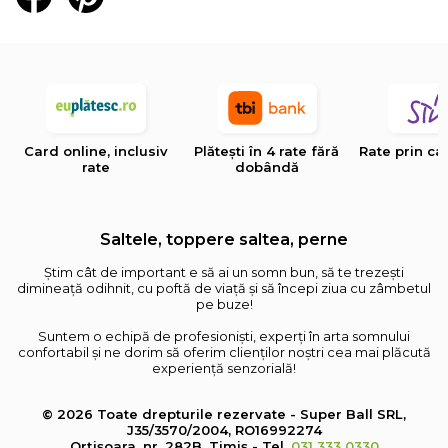
Card online, inclusiv
Plătești în 4 rate fără
Rate prin ca
rate
dobândă
Saltele, toppere saltea, perne
Știm cât de important e să ai un somn bun, să te trezești
dimineață odihnit, cu poftă de viață și să începi ziua cu zâmbetul
pe buze!
Suntem o echipă de profesioniști, experți în arta somnului
confortabil și ne dorim să oferim clienților noștri cea mai plăcută
experiență senzorială!
© 2026 Toate drepturile rezervate - Super Ball SRL,
J35/3570/2004, RO16992274
Orțișoara, nr. 282B, Timiș - Tel.
031 333 0330