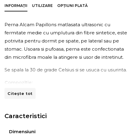
INFORMAȚII
UTILIZARE
OPȚIUNI PLATĂ
Perna Alcam Papillons matlasata ultrasonic cu
fermitate medie cu umplutura din fibre sintetice, este
potrivita pentru dormit pe spate, pe lateral sau pe
stomac. Usoara si pufoasa, perna este confectionata
din microfibra moale la atingere si usor de intretinut.
Se spala la 30 de grade Celsius si se usuca cu usurinta.
Compozitie:
Citește tot
- Tesatura: microfibra 100%;
- Umplutura: 40% poliuretan; 60% poliester
Caracteristici
Dimensiuni