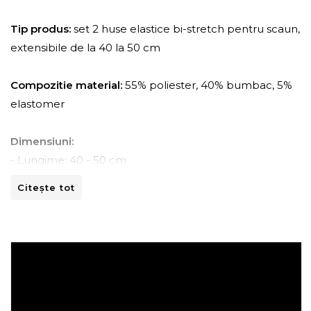
Tip produs:
set 2 huse elastice bi-stretch pentru scaun,
extensibile de la 40 la 50 cm
Compozitie material:
55% poliester, 40% bumbac, 5%
elastomer
Dimensiuni:
- Lungime: 40 - 50 cm
- Latime: 40 - 50 cm
Citește tot
Instructiuni de spalare:
- A se curata la masina de spalat la 30ºC.
- A nu se curata chimic.
- A nu se calca.
- A nu se usca prin centrifugare.