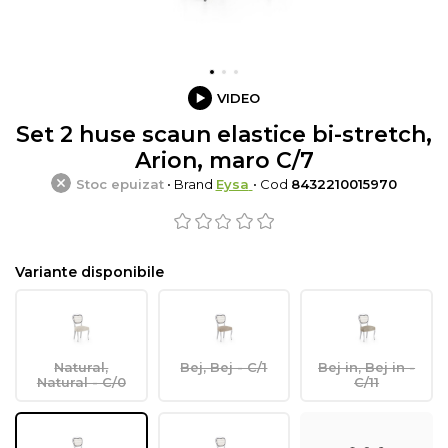
VIDEO
Set 2 huse scaun elastice bi-stretch,
Arion, maro C/7
Stoc epuizat
• Brand
Eysa
• Cod
8432210015970
Variante disponibile
Natural,
Bej, Bej - C/1
Bej in, Bej in -
Natural - C/0
C/11