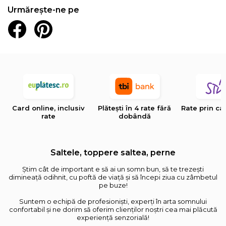
Urmărește-ne pe
Card online, inclusiv
Plătești în 4 rate fără
Rate prin ca
rate
dobândă
Saltele, toppere saltea, perne
Știm cât de important e să ai un somn bun, să te trezești
dimineață odihnit, cu poftă de viață și să începi ziua cu zâmbetul
pe buze!
Suntem o echipă de profesioniști, experți în arta somnului
confortabil și ne dorim să oferim clienților noștri cea mai plăcută
experiență senzorială!