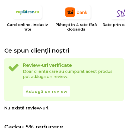
tesaturilor decorative, tapiteriilor si huselor pentru
mobilier. Creativitatea, designul, inovatia si calitatea
sunt valorile care determina stilul si traiectoria Eysa inca
Card online, inclusiv
Plătești în 4 rate fără
Rate prin ca
de la infiintarea sa.
rate
dobândă
Ce spun clienții noștri
Review-uri verificate
Doar clienții care au cumpărat acest produs
pot adăuga un review.
Adaugă un review
Nu există review-uri.
Cadou 5% reducere