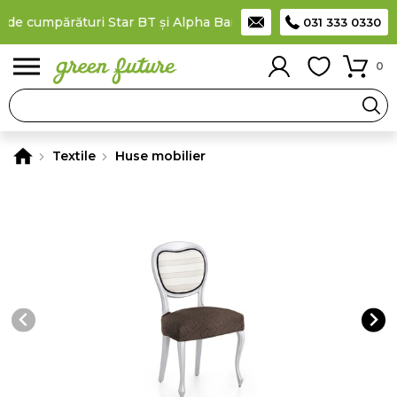
de cumpărături Star BT și Alpha Bank
Plătești în rate
prin car
031 333 0330
0
Textile
Huse mobilier