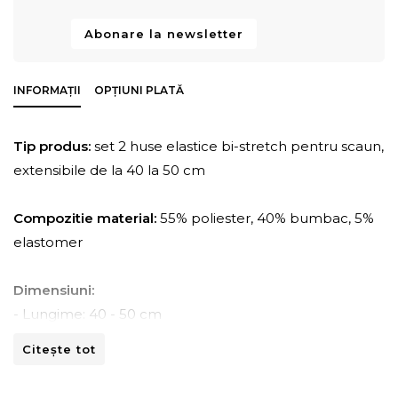
Abonare la newsletter
INFORMAȚII
OPȚIUNI PLATĂ
Tip produs:
set 2 huse elastice bi-stretch pentru scaun,
extensibile de la 40 la 50 cm
Compozitie material:
55% poliester, 40% bumbac, 5%
elastomer
Dimensiuni:
- Lungime: 40 - 50 cm
- Latime: 40 - 50 cm
Citește tot
Instructiuni de spalare: