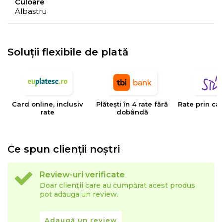
Culoare
Albastru
comparatie cu realitatea, datorita limitarilor procesului
de imprimare.
Soluții flexibile de plată
EYSA
este un brand spaniol de referinta in domeniul
tesaturilor decorative, tapiteriilor si huselor pentru
mobilier. Creativitatea, designul, inovatia si calitatea
sunt valorile care determina stilul si traiectoria Eysa inca
Card online, inclusiv
Plătești în 4 rate fără
Rate prin ca
de la infiintarea sa.
rate
dobândă
Ce spun clienții noștri
Review-uri verificate
Doar clienții care au cumpărat acest produs
pot adăuga un review.
Adaugă un review