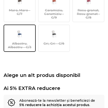
Maro, Maro -
Caramiziu,
Rosu granat,
C/7
Caramiziu -
Rosu granat -
C/9
C/8
Albastru,
Gri, Gri - C/6
Albastru - C/3
Alege un alt produs disponibil
Ai 5% EXTRA reducere
Abonează-te la newsletter și beneficiezi de
5% reducere la achiziția acestui produs
.