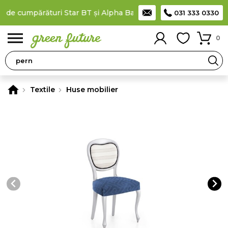
 de cumpărături Star BT și Alpha Bank
Plătești în rate
prin car
031 333 0330
0
Textile
Huse mobilier