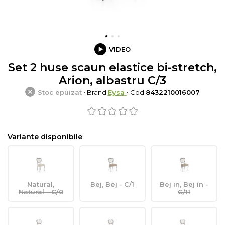
VIDEO
Set 2 huse scaun elastice bi-stretch,
Arion, albastru C/3
Stoc epuizat
• Brand
Eysa
• Cod
8432210016007
Variante disponibile
Natural,
Bej, Bej - C/1
Bej in, Bej in -
Natural - C/0
C/11