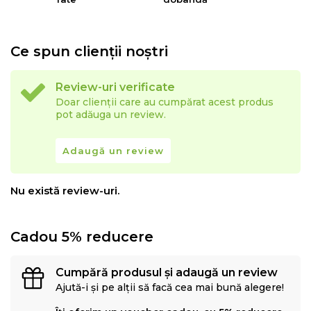
Ce spun clienții noștri
Review-uri verificate
Baza saltelei este dotata cu arcuri tip Pocket,
Doar clienții care au cumpărat acest produs
ambalate individual, care garanteaza o
pozitie
pot adăuga un review.
ortopedica corecta pe parcursul somnului
. Acest
sistem, preferat de specialistii din industria hoteliera,
Adaugă un review
reprezinta tehnologia de varf pentru confortul optim
al somnului, prevenind durerile de spate. Fiecare arc
Nu există review-uri.
este invelit intr-o casetă textilă și acționează
independent, adaptându-se perfect la conturul
Cadou 5% reducere
corpului, fără a influența mișcările celorlalte arcuri.
Astfel, se
asigură stabilitate crescută și nu se produce
Cumpără produsul și adaugă un review
deranj pentru partenerul de somn
. În plus,
tehnologia
Ajută-i și pe alții să facă cea mai bună alegere!
7Z Green Pocket® oferă un suport diferențiat pentru