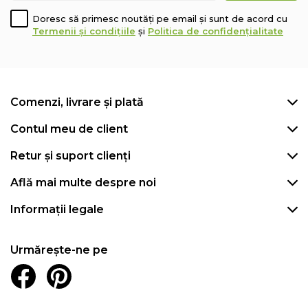
Doresc să primesc noutăți pe email și sunt de acord cu
Termenii și condițiile
și
Politica de confidențialitate
Structura saltea:
spuma poliuretanica Memory Mirror Form® cu
particule reci Arctic Gel
Comenzi, livrare și plată
spuma poliuretanica elastica Green Form HD®
Arcuri impachetate tip Pocket
Contul meu de client
spuma poliuretanica elastica Green Form HD®
Retur și suport clienți
husa tricot matlasata cu fibre sintetice
Află mai multe despre noi
Inaltime saltea:
35 cm (+/-1 cm)
Informații legale
Salteaua este vidata si roluita. Cititi cu atentie
instructiunile de manevrare si despachetare.
Urmărește-ne pe
Pentru produsele infasurate in rulou, recomandam
deschiderea/derularea imediat dupa achizitionare.