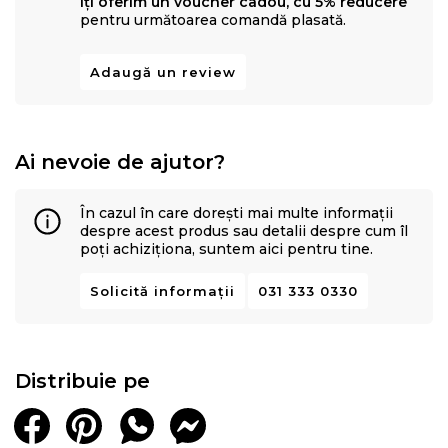
diferite zone ale corpului
, în funcție de presiunea
Îți oferim un voucher cadou, cu 5% reducere
pentru următoarea comandă plasată.
exercitată, contribuind la alinierea corectă și sănătoasă
a coloanei vertebrale.
Adaugă un review
Ai nevoie de ajutor?
În cazul în care dorești mai multe informații
despre acest produs sau detalii despre cum îl
poți achiziționa, suntem aici pentru tine.
Solicită informații
031 333 0330
Distribuie pe