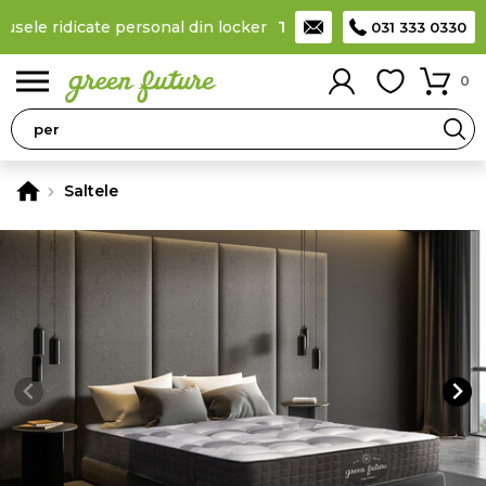
usele ridicate personal din locker
Taxă de livrare 11,99 Lei
, la 
031 333 0330
0
Saltele