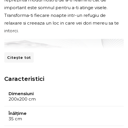
important este somnul pentru a-ti atinge visele.
Transforma-ti fiecare noapte intr-un refugiu de
relaxare si creeaza un loc in care vei dori mereu sa te
intorci.
Citește tot
Caracteristici
Dimensiuni
200x200 cm
Grija deosebita pe care o acordam produselor pe care
Înălțime
le concepem incepe cu atentia la materialele pe care
35 cm
le utilizam. Astfel, pentru salteaua California Pocket