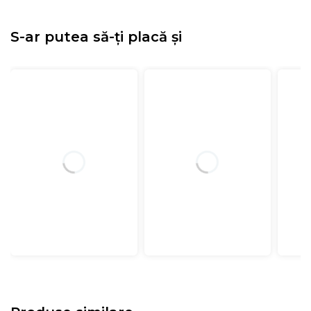
Stratul principal de confort al saltelei este alcătuit din
spumă elastica Green Form HD®, cu celulație
S-ar putea să-ți placă și
deschisă, și
3 cm spuma Memory Mirror Form®,
îmbogățită cu particule reci Arctic Gel
. Aceste
materiale inovative se adaptează perfect formei
corpului, eliminând punctele de presiune și
contribuind la relaxarea mușchilor, asigurând totodată
o circulație sanguină sănătoasă pe parcursul somnului.
În plus, particulele de gel rece din stratul cu memorie
reglează temperatura, oferind un confort termic
optim pentru un somn odihnitor.