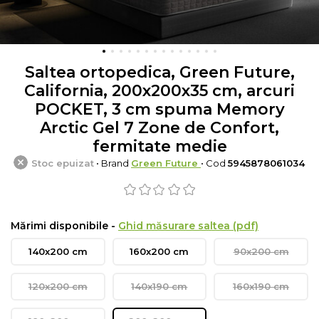
Saltea ortopedica, Green Future,
California, 200x200x35 cm, arcuri
POCKET, 3 cm spuma Memory
Arctic Gel 7 Zone de Confort,
fermitate medie
Stoc epuizat
• Brand
Green Future
• Cod
5945878061034
Mărimi disponibile -
Ghid măsurare saltea (pdf)
140x200 cm
160x200 cm
90x200 cm
120x200 cm
140x190 cm
160x190 cm