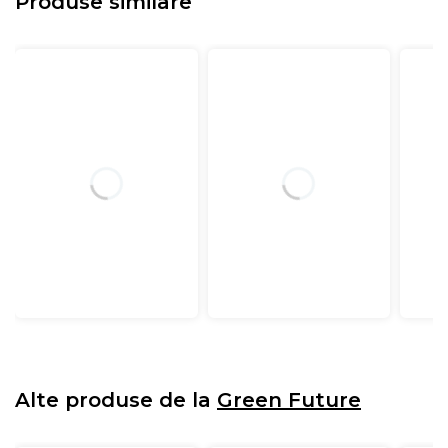
Produse similare
Ventilatie
Husa saltelei are o structură aerată
, fiind primul strat
care contribuie la confortul general. Aceasta facilitează
reglarea temperaturii corpului pe parcursul somnului,
datorită ventilării excelente oferite de fibrele sale cu
structură specială. Astfel, se asigură o aerisire optimă,
Alte produse de la
Green Future
menținând un mediu uscat și igienic
, protejat de
bacterii.