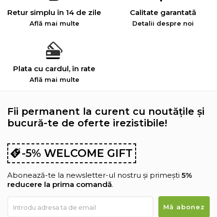
Confort termic
Retur simplu în 14 de zile
Calitate garantată
Durabilitate
Află mai multe
Detalii despre noi
Calitate
Indicata pentru toate pozitiile de dormit: pe spate,
pe lateral si pe stomac
Plata cu cardul, în rate
Află mai multe
Fii permanent la curent cu noutățile și
bucură-te de oferte irezistibile!
-5% WELCOME GIFT
Abonează-te la newsletter-ul nostru și primești
5%
reducere la prima comandă
.