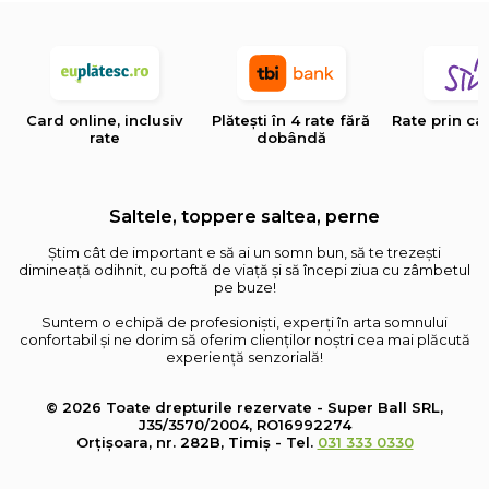
Card online, inclusiv
Plătești în 4 rate fără
Rate prin ca
rate
dobândă
Saltele, toppere saltea, perne
Știm cât de important e să ai un somn bun, să te trezești
dimineață odihnit, cu poftă de viață și să începi ziua cu zâmbetul
pe buze!
Suntem o echipă de profesioniști, experți în arta somnului
confortabil și ne dorim să oferim clienților noștri cea mai plăcută
experiență senzorială!
© 2026 Toate drepturile rezervate - Super Ball SRL,
J35/3570/2004, RO16992274
Orțișoara, nr. 282B, Timiș - Tel.
031 333 0330