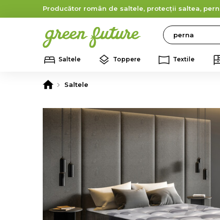
Producător român de saltele, protecții saltea, pern
Search
Saltele
Toppere
Textile
Saltele