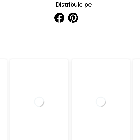
Distribuie pe
Stratul principal de confort al saltele
celulație deschisă, și
3 cm spuma Memor
Arctic Gel
. Aceste materiale inovative
punctele de presiune și contribuind la r
sanguină sănătoasă pe parcursul somnului
memorie
reglează temperatura, ofer
odihnitor.