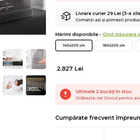
Livrare curier 29 Lei (3-4 zil
Comanzi azi și primești produsul
Mărimi disponibile -
Ghid măsurare s
140x200 cm
160x200 cm
2.827
Lei
Ultimele 2 bucăți în stoc
Grăbește-te! Stocul pentru ac
Cumpărate frecvent împreu