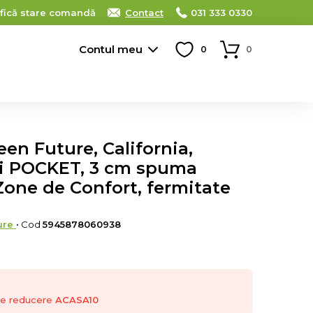
ifică stare comandă
Contact
031 333 0330
Contul meu
0
0
een Future, California,
ri POCKET, 3 cm spuma
Zone de Confort, fermitate
ure
• Cod
5945878060938
 de reducere
ACASA10