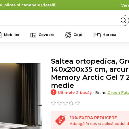
e, pilote și canapele
(
detalii
)
Ver
Mobilier
Covoare
Copii
Horeca
Saltea ortopedica, Gr
140x200x35 cm, arcu
Memory Arctic Gel 7 
medie
Ultimele 2 bucăți
• Brand
Green Fut
10% EXTRA REDUCERE
Adaugă în coș și aplică codul