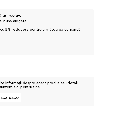
ale.
ă un review
mai bună alegere!
 cu 5% reducere
pentru următoarea comandă
lte informații despre acest produs sau detalii
 suntem aici pentru tine.
 333 0330