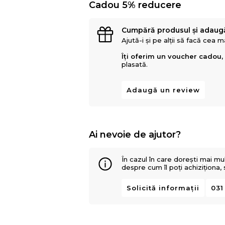
Cadou 5% reducere
corectă și sănătoasă a coloanei vertebr
Cumpără produsul și adaug
Ajută-i și pe alții să facă cea 
Îți oferim un voucher cadou,
plasată.
Adaugă un review
Ai nevoie de ajutor?
În cazul în care dorești mai mu
despre cum îl poți achiziționa,
Solicită informații
031