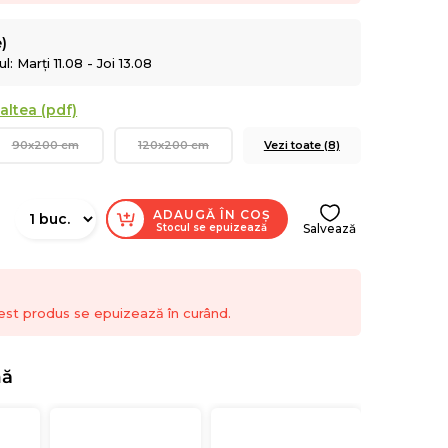
e)
: Marți 11.08 - Joi 13.08
altea (pdf)
90x200 cm
120x200 cm
Vezi toate (8)
ADAUGĂ ÎN COȘ
Stocul se epuizează
Salvează
est produs se epuizează în curând.
nă