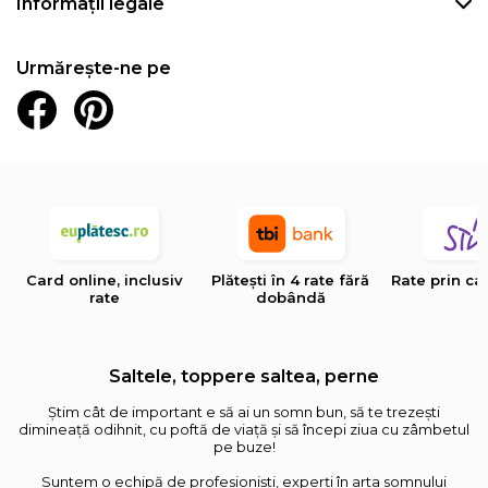
Informații legale
Urmărește-ne pe
Card online, inclusiv
Plătești în 4 rate fără
Rate prin ca
rate
dobândă
Saltele, toppere saltea, perne
Știm cât de important e să ai un somn bun, să te trezești
dimineață odihnit, cu poftă de viață și să începi ziua cu zâmbetul
pe buze!
Suntem o echipă de profesioniști, experți în arta somnului