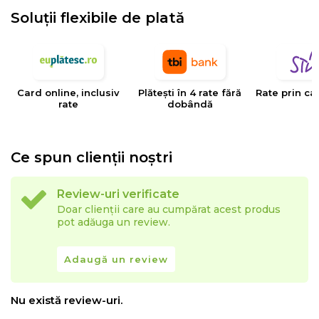
Lungime exterioara 158 cm, lungime interioara 57 cm
Soluții flexibile de plată
Card online, inclusiv
Plătești în 4 rate fără
Rate prin ca
rate
dobândă
Ce spun clienții noștri
Review-uri verificate
Doar clienții care au cumpărat acest produs
pot adăuga un review.
Adaugă un review
Nu există review-uri.