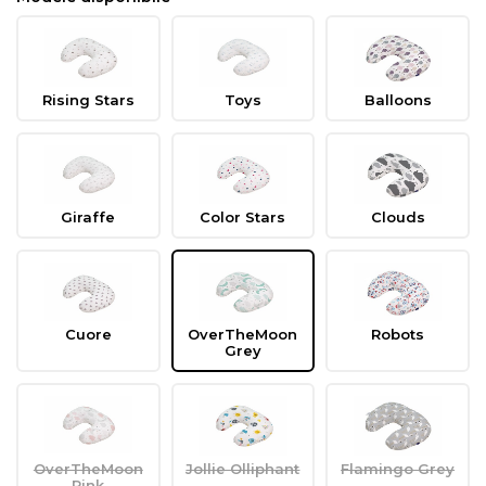
Rising Stars
Toys
Balloons
Giraffe
Color Stars
Clouds
Cuore
OverTheMoon
Robots
Grey
OverTheMoon
Jollie Olliphant
Flamingo Grey
Pink