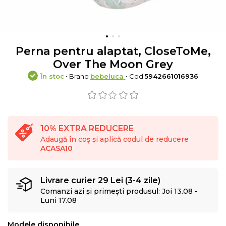
Perna pentru alaptat, CloseToMe,
Over The Moon Grey
În stoc
• Brand
bebeluca
• Cod
5942661016936
10% EXTRA REDUCERE
Adaugă în coș și aplică codul de reducere
ACASA10
Livrare curier 29 Lei (3-4 zile)
Comanzi azi și primești produsul: Joi 13.08 -
Luni 17.08
Modele disponibile