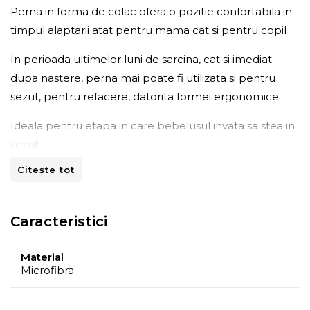
Perna in forma de colac ofera o pozitie confortabila in
timpul alaptarii atat pentru mama cat si pentru copil
In perioada ultimelor luni de sarcina, cat si imediat
dupa nastere, perna mai poate fi utilizata si pentru
sezut, pentru refacere, datorita formei ergonomice.
Ideala pentru etapa in care bebelusul invata sa stea in
sezut.
Citește tot
Caracteristici:
fata de perna detasabila, lavabila;
inchidere cu fermoar ascuns;
Caracteristici
Mentiuni
Material
Dimensiuni perna ambalata in geanta: (Lxlxh) 53x12x41
Microfibra
cm;
Dimensiuni