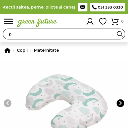
cții saltea, perne, pilote și canapele
(
detalii
)
Producător rom
031 333 0330
0
Copii
Maternitate