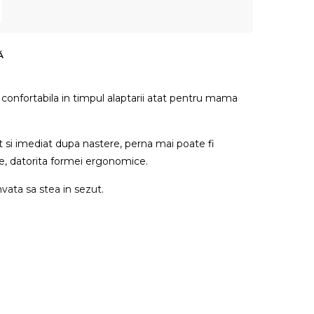
Ă
 confortabila in timpul alaptarii atat pentru mama
at si imediat dupa nastere, perna mai poate fi
ere, datorita formei ergonomice.
vata sa stea in sezut.
Lxlxh) 53x12x41 cm;