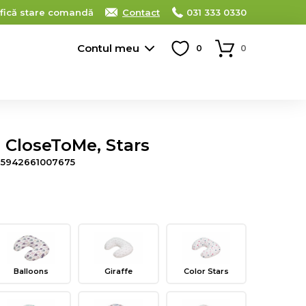
ifică stare comandă
Contact
031 333 0330
Contul meu
0
0
 CloseToMe, Stars
d
5942661007675
Balloons
Giraffe
Color Stars