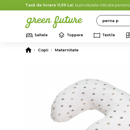
Taxă de livrare 11,99 Lei
, la produsele ridicate persona
Search
Saltele
Toppere
Textile
Copii
Maternitate