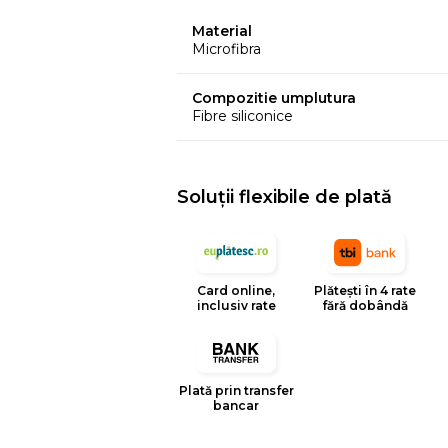
Dimensiuni
Material
Lungime exterioara 158 cm, lungime in
Microfibra
Compozitie umplutura
Fibre siliconice
Soluții flexibile de plată
Card online,
Plătești în 4 rate
inclusiv rate
fără dobândă
Plată prin transfer
bancar