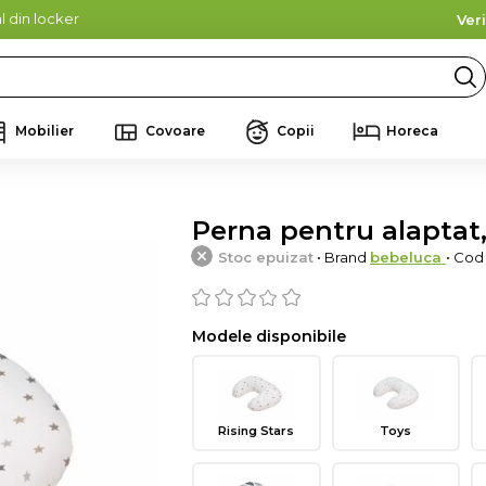
l din locker
Ver
Mobilier
Covoare
Copii
Horeca
Perna pentru alaptat,
Stoc epuizat
• Brand
bebeluca
• Co
Modele disponibile
Rising Stars
Toys