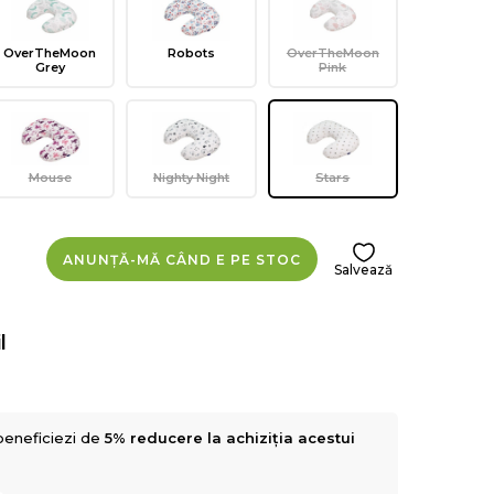
OverTheMoon
Robots
OverTheMoon
Grey
Pink
Mouse
Nighty Night
Stars
ANUNȚĂ-MĂ CÂND E PE STOC
Salvează
l
beneficiezi de
5% reducere la achiziția acestui