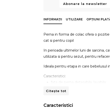
Abonare la newsletter
INFORMAȚII
UTILIZARE
OPȚIUNI PLAT
Perna in forma de colac ofera o pozitie
cat si pentru copil
In perioada ultimelor luni de sarcina, c
utilizata si pentru sezut, pentru refac
Ideala pentru etapa in care bebelusul in
Caracteristici:
fata de perna detasabila, lavabila;
inchidere cu fermoar ascuns;
Citește tot
Mentiuni
Dimensiuni perna ambalata in geanta: (
Caracteristici