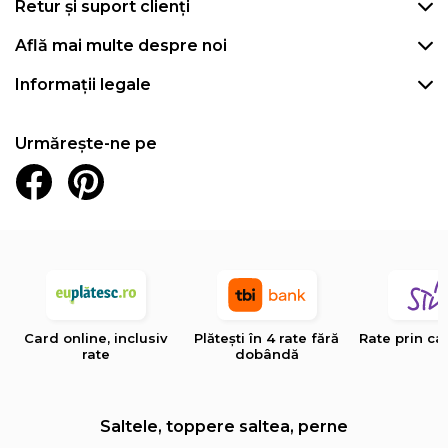
Retur și suport clienți
Află mai multe despre noi
Informații legale
Urmărește-ne pe
Card online, inclusiv
Plătești în 4 rate fără
Rate prin ca
rate
dobândă
Saltele, toppere saltea, perne