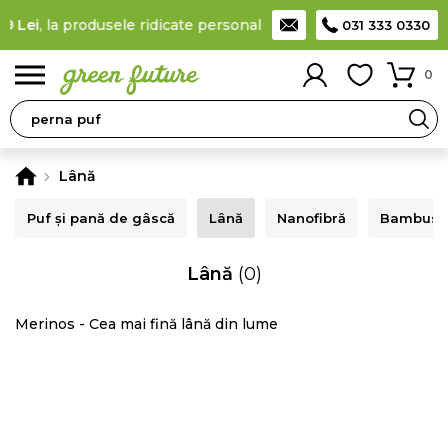
9 Lei
, la produsele ridicate personal din locker
Taxă de livrare
031 333 0330
0
Lână
Puf și pană de gâscă
Lână
Nanofibră
Bambus
Lână
(0)
Merinos - Cea mai fină lână din lume