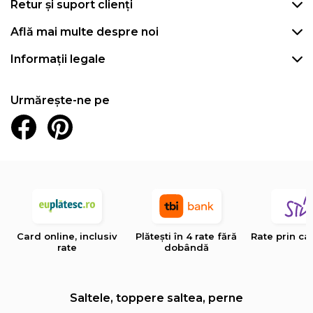
Retur și suport clienți
Află mai multe despre noi
Informații legale
Urmărește-ne pe
Card online, inclusiv
Plătești în 4 rate fără
Rate prin ca
rate
dobândă
Saltele, toppere saltea, perne