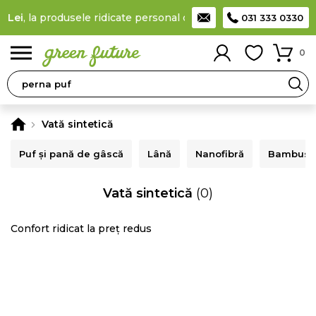
9 Lei
, la produsele ridicate personal din locker
Taxă de livrare 
031 333 0330
0
Vată sintetică
Puf și pană de gâscă
Lână
Nanofibră
Bambus
Vată sintetică
(0)
Confort ridicat la preț redus