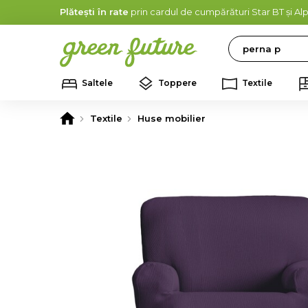
Plătești în rate
prin cardul de cumpărături Star BT și A
Search
Saltele
Toppere
Textile
Textile
Huse mobilier