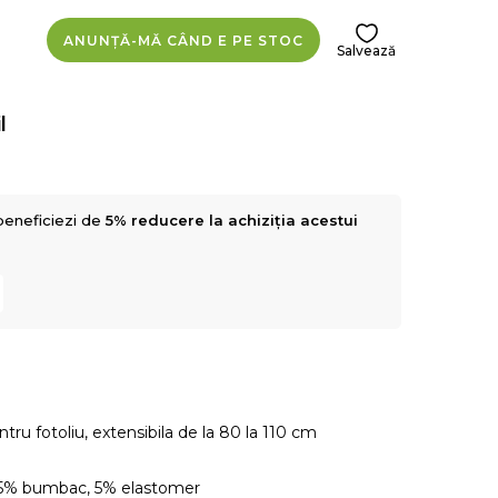
ANUNȚĂ-MĂ CÂND E PE STOC
Salvează
l
beneficiezi de
5% reducere la achiziția acestui
tru fotoliu, extensibila de la 80 la 110 cm
45% bumbac, 5% elastomer