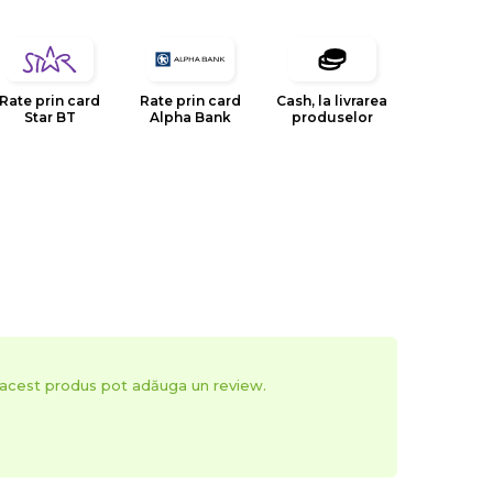
atii in comparatie cu realitatea, datorita limitarilor
Rate prin card
Rate prin card
Cash, la livrarea
Star BT
Alpha Bank
produselor
in domeniul tesaturilor decorative, tapiteriilor si
esignul, inovatia si calitatea sunt valorile care
e la infiintarea sa.
t acest produs pot adăuga un review.