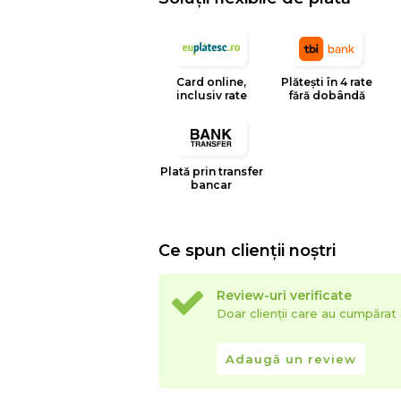
temperatura, etc.
- Culorile prezentate pot avea unele vari
procesului de imprimare.
Card online,
Plătești în 4 rate
inclusiv rate
fără dobândă
EYSA
este un brand spaniol de referinta 
huselor pentru mobilier. Creativitatea, d
determina stilul si traiectoria Eysa inca d
Plată prin transfer
bancar
Ce spun clienții noștri
Review-uri verificate
Doar clienții care au cumpăra
Adaugă un review