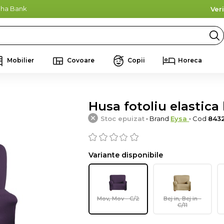
lpha Bank
Ver
Mobilier
Covoare
Copii
Horeca
Husa fotoliu elastica 
Stoc epuizat
• Brand
Eysa
• Cod
843
Variante disponibile
Mov, Mov - C/2
Bej in, Bej in -
C/11