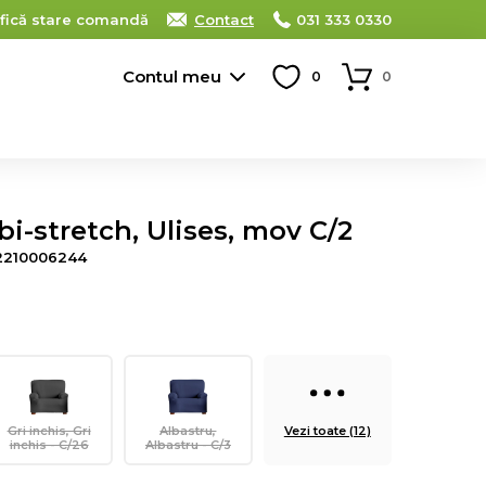
ifică stare comandă
Contact
031 333 0330
Contul meu
0
0
bi-stretch, Ulises, mov C/2
2210006244
Gri inchis, Gri
Albastru,
Vezi toate (12)
inchis - C/26
Albastru - C/3