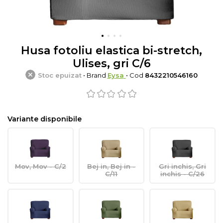
Husa fotoliu elastica bi-stretch,
Ulises, gri C/6
Stoc epuizat
• Brand
Eysa
• Cod
8432210546160
Variante disponibile
Mov, Mov - C/2
Bej in, Bej in -
Gri inchis, Gri
C/11
inchis - C/26