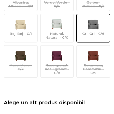
Albastru,
Verde, Verde -
Galben,
Albastru - C/3
C/4
Galben - C/5
Bej, Bej - C/1
Natural,
Gri, Gri - C/6
Natural - C/0
Maro, Maro -
Rosu granat,
Caramiziu,
C/7
Rosu granat -
Caramiziu -
C/8
C/9
Alege un alt produs disponibil