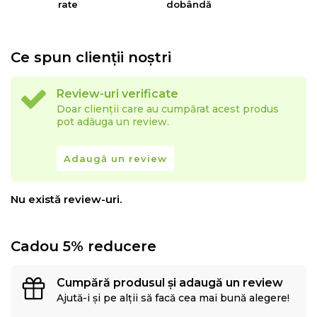
- Nu utilizati huse de culori inchise deasupra
rate
dobândă
canapelelor tapitate in culori deschise. Husele ar
putea pierde din culoare din cauza conditiilor
Ce spun clienții noștri
meteorologice, cum ar fi umiditatea, temperatura, etc.
- Culorile prezentate pot avea unele variatii in
Review-uri verificate
comparatie cu realitatea, datorita limitarilor procesului
Doar clienții care au cumpărat acest produs
de imprimare.
pot adăuga un review.
EYSA
este un brand spaniol de referinta in domeniul
Adaugă un review
tesaturilor decorative, tapiteriilor si huselor pentru
mobilier. Creativitatea, designul, inovatia si calitatea
Nu există review-uri.
sunt valorile care determina stilul si traiectoria Eysa inca
de la infiintarea sa.
Cadou 5% reducere
Cumpără produsul și adaugă un review
Ajută-i și pe alții să facă cea mai bună alegere!