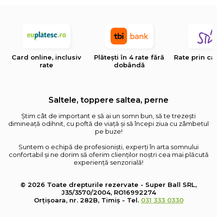
Card online, inclusiv
Plătești în 4 rate fără
Rate prin ca
rate
dobândă
Saltele, toppere saltea, perne
Știm cât de important e să ai un somn bun, să te trezești
dimineață odihnit, cu poftă de viață și să începi ziua cu zâmbetul
pe buze!
Suntem o echipă de profesioniști, experți în arta somnului
confortabil și ne dorim să oferim clienților noștri cea mai plăcută
experiență senzorială!
© 2026 Toate drepturile rezervate - Super Ball SRL,
J35/3570/2004, RO16992274
Orțișoara, nr. 282B, Timiș - Tel.
031 333 0330