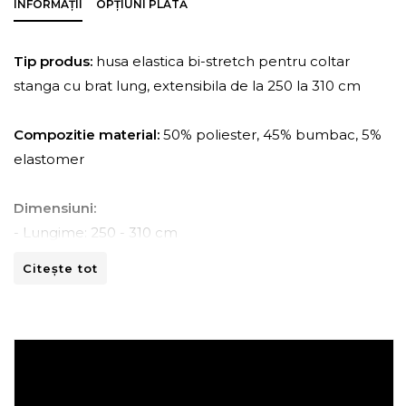
INFORMAȚII
OPȚIUNI PLATĂ
Tip produs:
husa elastica bi-stretch pentru coltar
stanga cu brat lung, extensibila de la 250 la 310 cm
Compozitie material:
50% poliester, 45% bumbac, 5%
elastomer
Dimensiuni:
- Lungime: 250 - 310 cm
- Adancime: 150 - 170 cm
Citește tot
- Inaltime: 80 -110 cm
Instructiuni de spalare:
- A se curata la masina de spalat la 30ºC.
- A nu se curata chimic.
- A nu se calca.