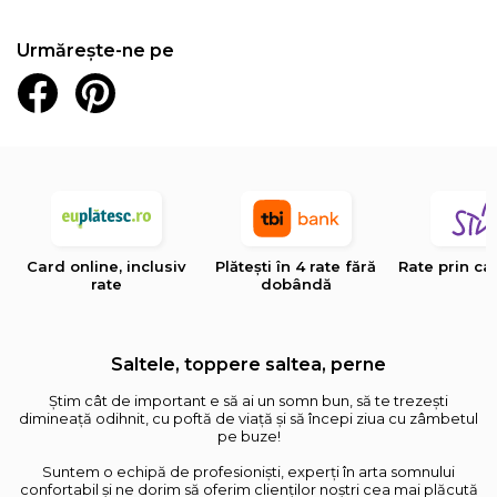
Urmărește-ne pe
Card online, inclusiv
Plătești în 4 rate fără
Rate prin ca
rate
dobândă
Saltele, toppere saltea, perne
Știm cât de important e să ai un somn bun, să te trezești
dimineață odihnit, cu poftă de viață și să începi ziua cu zâmbetul
pe buze!
Suntem o echipă de profesioniști, experți în arta somnului
confortabil și ne dorim să oferim clienților noștri cea mai plăcută