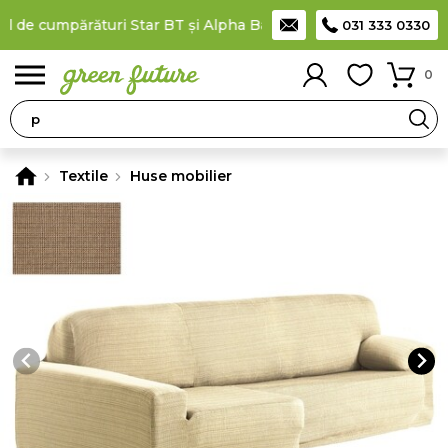
 de cumpărături Star BT și Alpha Bank
Plătești în rate
prin ca
031 333 0330
0
Textile
Huse mobilier