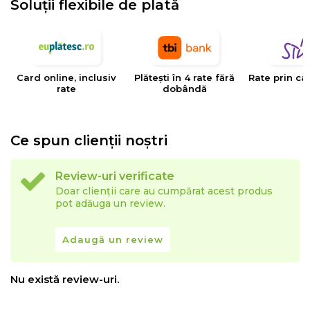
Soluții flexibile de plată
EYSA
este un brand spaniol de referinta in domeniul
tesaturilor decorative, tapiteriilor si huselor pentru
mobilier. Creativitatea, designul, inovatia si calitatea
Card online, inclusiv
Plătești în 4 rate fără
Rate prin ca
sunt valorile care determina stilul si traiectoria Eysa inca
rate
dobândă
de la infiintarea sa.
Ce spun clienții noștri
Review-uri verificate
Doar clienții care au cumpărat acest produs
pot adăuga un review.
Adaugă un review
Nu există review-uri.