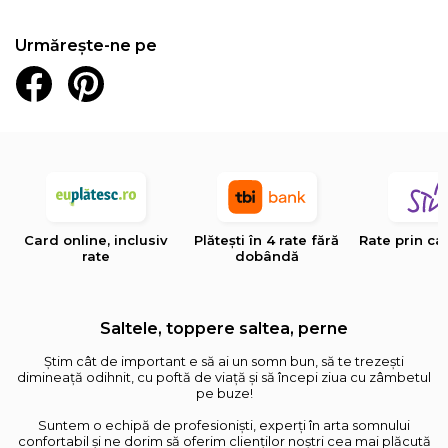
Urmărește-ne pe
Card online, inclusiv
Plătești în 4 rate fără
Rate prin ca
rate
dobândă
Saltele, toppere saltea, perne
Știm cât de important e să ai un somn bun, să te trezești
dimineață odihnit, cu poftă de viață și să începi ziua cu zâmbetul
pe buze!
Suntem o echipă de profesioniști, experți în arta somnului
confortabil și ne dorim să oferim clienților noștri cea mai plăcută