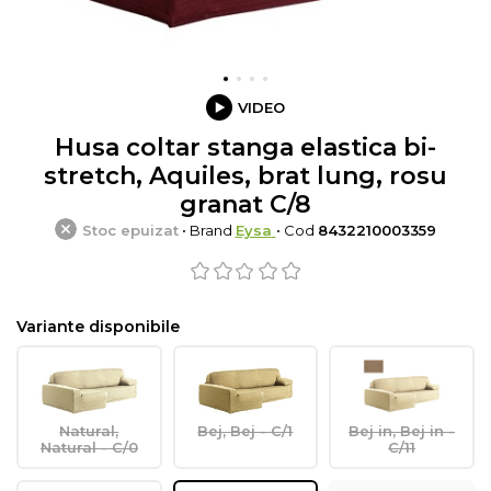
VIDEO
Husa coltar stanga elastica bi-
stretch, Aquiles, brat lung, rosu
granat C/8
Stoc epuizat
• Brand
Eysa
• Cod
8432210003359
Variante disponibile
Natural,
Bej, Bej - C/1
Bej in, Bej in -
Natural - C/0
C/11