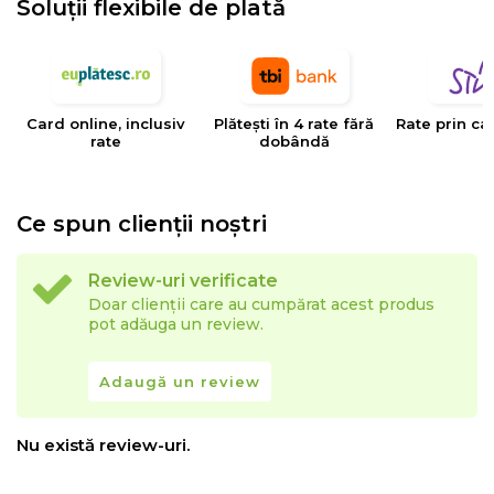
Soluții flexibile de plată
EYSA
este un brand spaniol de referinta in domeniul
tesaturilor decorative, tapiteriilor si huselor pentru
mobilier. Creativitatea, designul, inovatia si calitatea
Card online, inclusiv
Plătești în 4 rate fără
Rate prin ca
sunt valorile care determina stilul si traiectoria Eysa inca
rate
dobândă
de la infiintarea sa.
Ce spun clienții noștri
Review-uri verificate
Doar clienții care au cumpărat acest produs
pot adăuga un review.
Adaugă un review
Nu există review-uri.