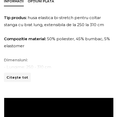
INFORMAȚII
OPȚIUNI PLATĂ
Tip produs:
husa elastica bi-stretch pentru coltar
stanga cu brat lung, extensibila de la 250 la 310 cm
Compozitie material:
50% poliester, 45% bumbac, 5%
elastomer
Dimensiuni:
- Lungime: 250 - 310 cm
- Adancime: 150 - 170 cm
Citește tot
- Inaltime: 80 -110 cm
Instructiuni de spalare:
- A se curata la masina de spalat la 30ºC.
- A nu se curata chimic.
- A nu se calca.