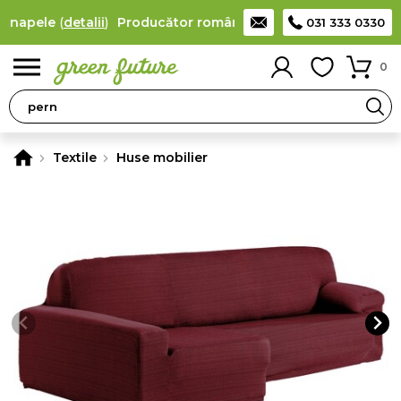
anapele
(
detalii
)
Producător român de saltele, protecții saltea,
031 333 0330
0
Textile
Huse mobilier