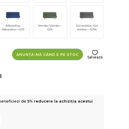
Albastru,
Verde, Verde -
Gri inchis, Gri
Albastru - C/3
C/4
inchis - C/16
ANUNȚĂ-MĂ CÂND E PE STOC
Salvează
l
beneficiezi de
5% reducere la achiziția acestui