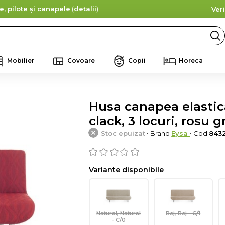
e, pilote și canapele
(
detalii
)
Ver
Mobilier
Covoare
Copii
Horeca
Husa canapea elastica 
clack, 3 locuri, rosu 
Stoc epuizat
• Brand
Eysa
• Cod
843
Variante disponibile
Natural, Natural
Bej, Bej - C/1
- C/0