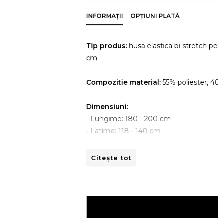
INFORMAȚII
OPȚIUNI PLATĂ
Tip produs:
husa elastica bi-stretch pe
cm
Compozitie material:
55% poliester, 
Dimensiuni:
- Lungime: 180 - 200 cm
- Latime: 118 - 140 cm
Instructiuni de spalare:
Citește tot
- A se curata la masina de spalat la 30ºC
- A nu se curata chimic.
- A nu se calca.
- A nu se usca prin centrifugare.