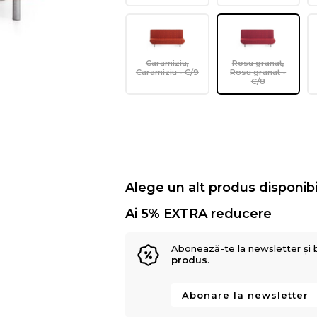
Caramiziu,
Rosu granat,
Caramiziu - C/9
Rosu granat -
C/8
Alege un alt produs disponibi
Ai 5% EXTRA reducere
Abonează-te la newsletter și 
produs
.
Abonare la newsletter