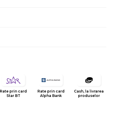
Rate prin card
Rate prin card
Cash, la livrarea
Star BT
Alpha Bank
produselor