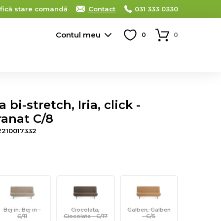
ifică stare comandă
Contact
031 333 0330
Contul meu
0
0
bi-stretch, Iria, click -
granat C/8
2210017332
Bej in, Bej in -
Ciocolata,
Galben, Galben
C/11
Ciocolata - C/17
- C/5