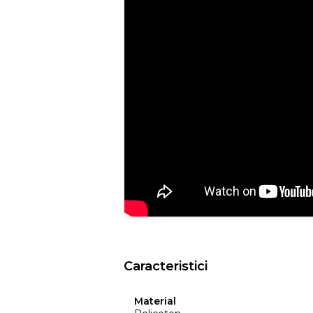
Recomandari de folosire:
- Nu expuneti articolul la caldura directa
- Evitati contactul direct cu benzi de 
- Spalati culorile intunecate separat si in
- Nu utilizati huse de culori inchise de
ar putea pierde din culoare din cauza c
temperatura, etc.
- Culorile prezentate pot avea unele vari
procesului de imprimare.
EYSA
este un brand spaniol de referinta 
huselor pentru mobilier. Creativitatea, d
determina stilul si traiectoria Eysa inca d
Caracteristici
Material