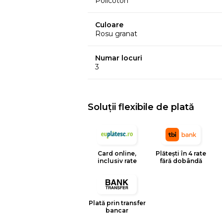
Policoton
Culoare
Rosu granat
Numar locuri
3
Soluții flexibile de plată
Card online,
Plătești în 4 rate
inclusiv rate
fără dobândă
Plată prin transfer
bancar