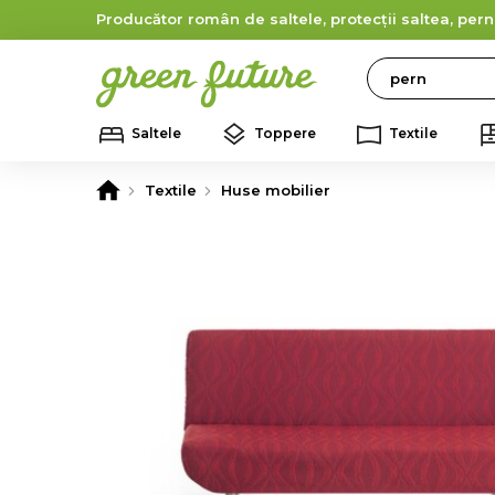
Producător român de saltele, protecții saltea, pern
Search
Saltele
Toppere
Textile
Textile
Huse mobilier