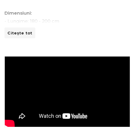
Dimensiuni:
- Lungime: 180 - 200 cm
- Latime: 118 - 140 cm
Citește tot
Instructiuni de spalare:
- A se curata la masina de spalat la 30ºC.
- A nu se curata chimic.
- A nu se calca.
- A nu se usca prin centrifugare.
Recomandari de folosire:
- Nu expuneti articolul la caldura directa sau la razele
solare.
- Evitati contactul direct cu benzi de fixare automata
sau alte elemente ascutite.