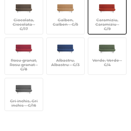
Ciocolata,
Galben,
Caramiziu,
Ciocolata -
Galben - C/5
Caramiziu -
C/17
C/9
Rosu granat,
Albastru,
Verde, Verde -
Rosu granat -
Albastru - C/3
C/4
C/8
Gri inchis, Gri
inchis - C/16