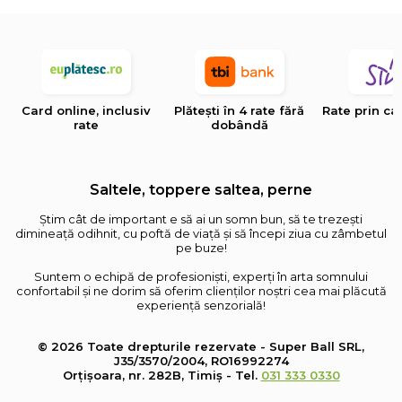
Card online, inclusiv
Plătești în 4 rate fără
Rate prin ca
rate
dobândă
Saltele, toppere saltea, perne
Știm cât de important e să ai un somn bun, să te trezești
dimineață odihnit, cu poftă de viață și să începi ziua cu zâmbetul
pe buze!
Suntem o echipă de profesioniști, experți în arta somnului
confortabil și ne dorim să oferim clienților noștri cea mai plăcută
experiență senzorială!
© 2026 Toate drepturile rezervate - Super Ball SRL,
J35/3570/2004, RO16992274
Orțișoara, nr. 282B, Timiș - Tel.
031 333 0330