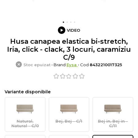
VIDEO
Husa canapea elastica bi-stretch,
Iria, click - clack, 3 locuri, caramiziu
C/9
Stoc epuizat
• Brand
Eysa
• Cod
8432210017325
Variante disponibile
Natural,
Bej, Bej - C/1
Bej in, Bej in -
Natural - C/0
C/11