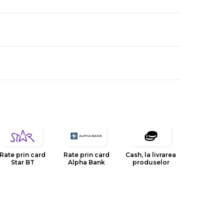
Rate prin card
Rate prin card
Cash, la livrarea
Star BT
Alpha Bank
produselor