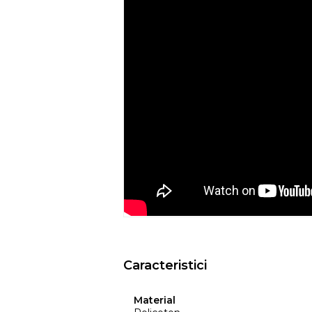
Recomandari de folosire:
- Nu expuneti articolul la caldura directa
- Evitati contactul direct cu benzi de 
- Spalati culorile intunecate separat si in
- Nu utilizati huse de culori inchise de
ar putea pierde din culoare din cauza c
temperatura, etc.
- Culorile prezentate pot avea unele vari
procesului de imprimare.
EYSA
este un brand spaniol de referinta 
huselor pentru mobilier. Creativitatea, d
determina stilul si traiectoria Eysa inca d
Caracteristici
Material