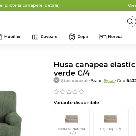
e, pilote și canapele
(
detalii
)
Ver
Mobilier
Covoare
Copii
Horeca
Husa canapea elastica 
verde C/4
Stoc epuizat
• Brand
Eysa
• Cod
843
Variante disponibile
Natural, Natural
Bej, Bej - C/1
- C/0