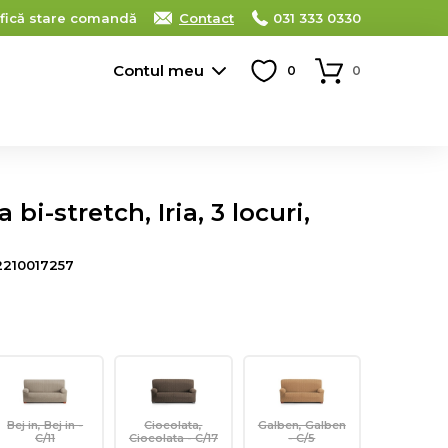
ifică stare comandă
Contact
031 333 0330
Contul meu
0
0
bi-stretch, Iria, 3 locuri,
2210017257
Bej in, Bej in -
Ciocolata,
Galben, Galben
C/11
Ciocolata - C/17
- C/5