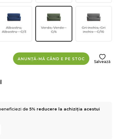
Albastru,
Verde, Verde -
Gri inchis, Gri
Albastru - C/3
C/4
inchis - C/16
ANUNȚĂ-MĂ CÂND E PE STOC
Salvează
l
beneficiezi de
5% reducere la achiziția acestui