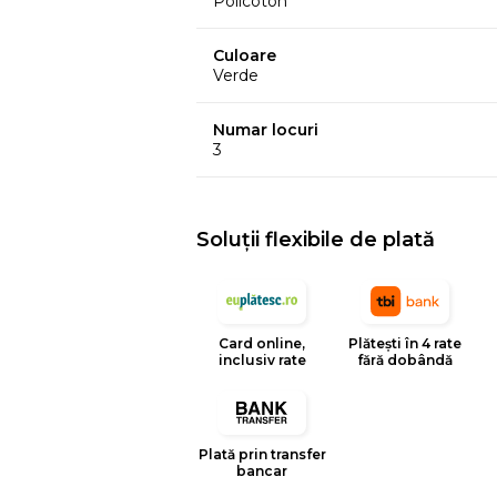
Policoton
Culoare
Verde
Numar locuri
3
Soluții flexibile de plată
Card online,
Plătești în 4 rate
inclusiv rate
fără dobândă
Plată prin transfer
bancar