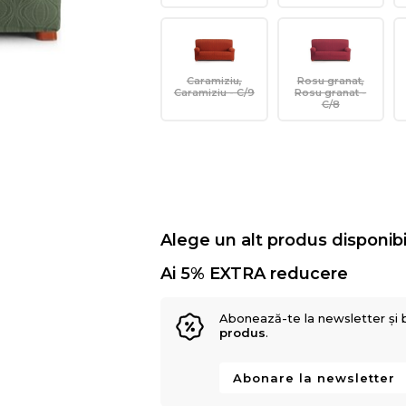
Caramiziu,
Rosu granat,
Caramiziu - C/9
Rosu granat -
C/8
Alege un alt produs disponibi
Ai 5% EXTRA reducere
Abonează-te la newsletter și 
produs
.
Abonare la newsletter