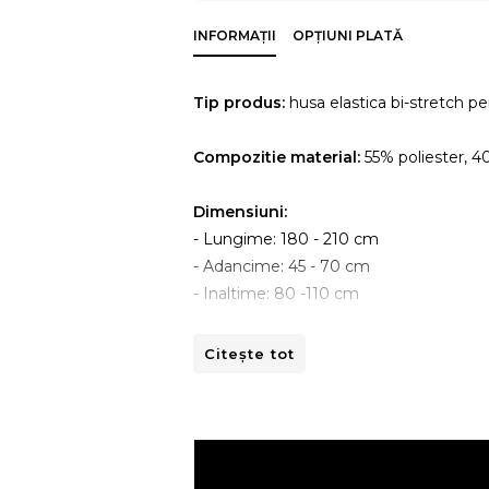
INFORMAȚII
OPȚIUNI PLATĂ
Tip produs:
husa elastica bi-stretch pe
Compozitie material:
55% poliester, 
Dimensiuni:
- Lungime: 180 - 210 cm
- Adancime: 45 - 70 cm
- Inaltime: 80 -110 cm
Instructiuni de spalare:
Citește tot
- A se curata la masina de spalat la 30ºC
- A nu se curata chimic.
- A nu se calca.
- A nu se usca prin centrifugare.