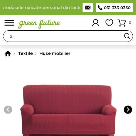
 produsele ridicate personal din locker
Taxă de livrare 11,99 Lei
031 333 0330
0
Textile
Huse mobilier