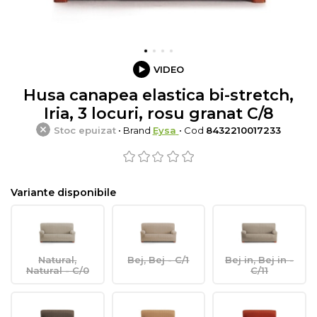
VIDEO
Husa canapea elastica bi-stretch,
Iria, 3 locuri, rosu granat C/8
Stoc epuizat
• Brand
Eysa
• Cod
8432210017233
Variante disponibile
Natural,
Bej, Bej - C/1
Bej in, Bej in -
Natural - C/0
C/11