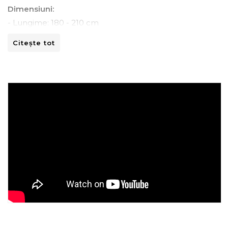
Dimensiuni:
- Lungime: 180 - 210 cm
- Adancime: 45 - 70 cm
Citește tot
- Inaltime: 80 -110 cm
Instructiuni de spalare:
- A se curata la masina de spalat la 30ºC.
- A nu se curata chimic.
- A nu se calca.
- A nu se usca prin centrifugare.
Recomandari de folosire:
- Nu expuneti articolul la caldura directa sau la razele
solare.
- Evitati contactul direct cu benzi de fixare automata
sau alte elemente ascutite.