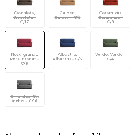
Ciocolata,
Galben,
Caramiziu,
Ciocolata -
Galben - C/5
Caramiziu -
C/17
C/9
Rosu granat,
Albastru,
Verde, Verde -
Rosu granat -
Albastru - C/3
C/4
C/8
Gri inchis, Gri
inchis - C/16