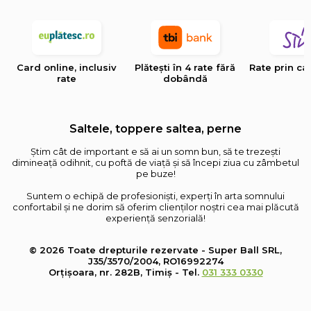
Card online, inclusiv
Plătești în 4 rate fără
Rate prin ca
rate
dobândă
Saltele, toppere saltea, perne
Știm cât de important e să ai un somn bun, să te trezești
dimineață odihnit, cu poftă de viață și să începi ziua cu zâmbetul
pe buze!
Suntem o echipă de profesioniști, experți în arta somnului
confortabil și ne dorim să oferim clienților noștri cea mai plăcută
experiență senzorială!
© 2026 Toate drepturile rezervate - Super Ball SRL,
J35/3570/2004, RO16992274
Orțișoara, nr. 282B, Timiș - Tel.
031 333 0330