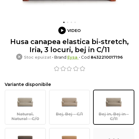
VIDEO
Husa canapea elastica bi-stretch,
Iria, 3 locuri, bej in C/11
Stoc epuizat
• Brand
Eysa
• Cod
8432210017196
Variante disponibile
Natural,
Bej, Bej - C/1
Bej in, Bej in -
Natural - C/0
C/11