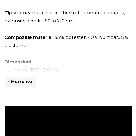
Tip produs:
husa elastica bi-stretch pentru canapea,
extensibila de la 180 la 210 cm
Compozitie material:
55% poliester, 40% bumbac, 5%
elastomer
Dimensiuni:
- Lungime: 180 - 210 cm
- Adancime: 45 - 70 cm
Citește tot
- Inaltime: 80 -110 cm
Instructiuni de spalare:
- A se curata la masina de spalat la 30ºC.
- A nu se curata chimic.
- A nu se calca.
- A nu se usca prin centrifugare.