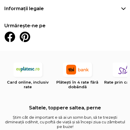
Informații legale
Urmărește-ne pe
Card online, inclusiv
Plătești în 4 rate fără
Rate prin ca
rate
dobândă
Saltele, toppere saltea, perne
Știm cât de important e să ai un somn bun, să te trezești
dimineață odihnit, cu poftă de viață și să începi ziua cu zâmbetul
pe buze!