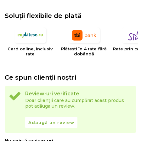
EYSA
este un brand spaniol de referinta in domeniul
tesaturilor decorative, tapiteriilor si huselor pentru
Soluții flexibile de plată
mobilier. Creativitatea, designul, inovatia si calitatea
sunt valorile care determina stilul si traiectoria Eysa inca
de la infiintarea sa.
Card online, inclusiv
Plătești în 4 rate fără
Rate prin ca
rate
dobândă
Ce spun clienții noștri
Review-uri verificate
Doar clienții care au cumpărat acest produs
pot adăuga un review.
Adaugă un review
Nu există review-uri.