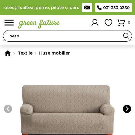
ecții saltea, perne, pilote și canapele
(
detalii
)
Producător ro
031 333 0330
0
Textile
Huse mobilier