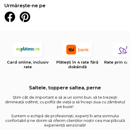
Urmărește-ne pe
Card online, inclusiv
Plătești în 4 rate fără
Rate prin ca
rate
dobândă
Saltele, toppere saltea, perne
Știm cât de important e să ai un somn bun, să te trezești
dimineață odihnit, cu poftă de viață și să începi ziua cu zâmbetul
pe buze!
Suntem o echipă de profesioniști, experți în arta somnului
confortabil și ne dorim să oferim clienților noștri cea mai plăcută
experiență senzorială!