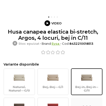
VIDEO
Husa canapea elastica bi-stretch,
Argos, 4 locuri, bej in C/11
Stoc epuizat
• Brand
Eysa
• Cod
8432210018513
Variante disponibile
Natural,
Bej, Bej - C/1
Bej in, Bej in -
Natural - C/0
C/11