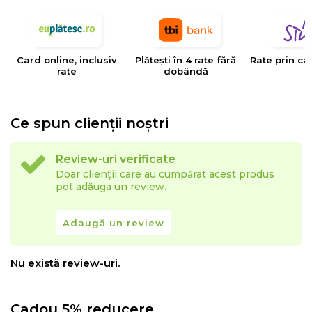
EYSA
este un brand spaniol de referinta in domeniul
tesaturilor decorative, tapiteriilor si huselor pentru
mobilier. Creativitatea, designul, inovatia si calitatea
Card online, inclusiv
Plătești în 4 rate fără
Rate prin ca
sunt valorile care determina stilul si traiectoria Eysa inca
rate
dobândă
de la infiintarea sa.
Ce spun clienții noștri
Review-uri verificate
Doar clienții care au cumpărat acest produs
pot adăuga un review.
Adaugă un review
Nu există review-uri.
Cadou 5% reducere