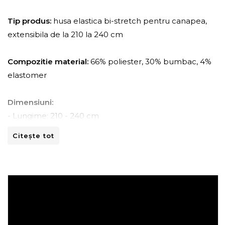
Tip produs:
husa elastica bi-stretch pentru canapea,
extensibila de la 210 la 240 cm
Compozitie material:
66% poliester, 30% bumbac, 4%
elastomer
Dimensiuni:
- Lungime: 210 - 240 cm
- Adancime: 45 - 70 cm
Citește tot
- Inaltime: 80 -110 cm
Instructiuni de spalare:
- A se curata la masina de spalat la 30ºC.
- A nu se curata chimic.
- A nu se calca.
- A nu se usca prin centrifugare.