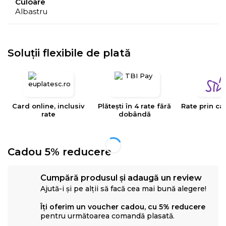
Culoare
Albastru
- Culorile prezentate pot avea unele variatii in
comparatie cu realitatea, datorita limitarilor procesului
de imprimare.
Soluții flexibile de plată
EYSA
este un brand spaniol de referinta in domeniul
tesaturilor decorative, tapiteriilor si huselor pentru
mobilier. Creativitatea, designul, inovatia si calitatea
Card online, inclusiv
Plătești în 4 rate fără
Rate prin ca
sunt valorile care determina stilul si traiectoria Eysa inca
rate
dobândă
de la infiintarea sa.
Cadou 5% reducere
Cumpără produsul și adaugă un review
Ajută-i și pe alții să facă cea mai bună alegere!
Îți oferim un voucher cadou, cu 5% reducere
pentru următoarea comandă plasată.