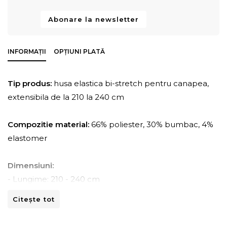
Abonare la newsletter
INFORMAȚII
OPȚIUNI PLATĂ
Tip produs:
husa elastica bi-stretch pentru canapea,
extensibila de la 210 la 240 cm
Compozitie material:
66% poliester, 30% bumbac, 4%
elastomer
Dimensiuni:
- Lungime: 210 - 240 cm
- Adancime: 45 - 70 cm
Citește tot
- Inaltime: 80 -110 cm