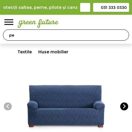
ecții saltea, perne, pilote și canapele
(
detalii
)
Producător ro
031 333 0330
0
Textile
Huse mobilier