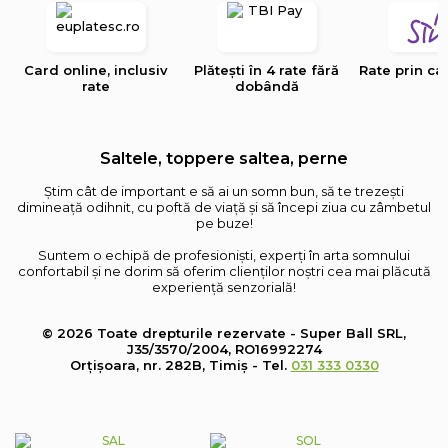
Card online, inclusiv
Plătești în 4 rate fără
Rate prin ca
rate
dobândă
Saltele, toppere saltea, perne
Știm cât de important e să ai un somn bun, să te trezești
dimineață odihnit, cu poftă de viață și să începi ziua cu zâmbetul
pe buze!
Suntem o echipă de profesioniști, experți în arta somnului
confortabil și ne dorim să oferim clienților noștri cea mai plăcută
experiență senzorială!
© 2026 Toate drepturile rezervate - Super Ball SRL,
J35/3570/2004, RO16992274
Orțișoara, nr. 282B, Timiș - Tel.
031 333 0330