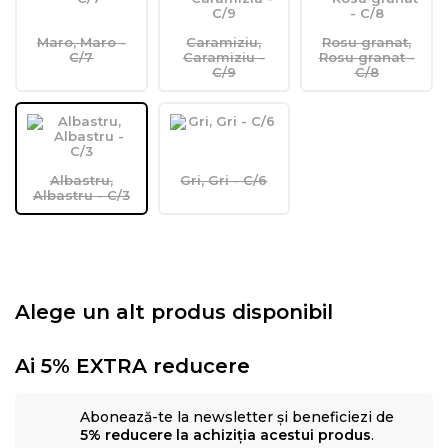
Maro, Maro -
Caramiziu,
Rosu granat,
C/7
Caramiziu -
Rosu granat -
C/9
C/8
Albastru,
Gri, Gri - C/6
Albastru - C/3
Alege un alt produs disponibil
Ai 5% EXTRA reducere
Abonează-te la newsletter și beneficiezi de
5% reducere la achiziția acestui produs
.