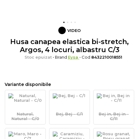
VIDEO
Husa canapea elastica bi-stretch,
Argos, 4 locuri, albastru C/3
Stoc epuizat
• Brand
Eysa
• Cod
8432210018551
Variante disponibile
Natural,
Bej, Bej - C/1
Bej in, Bej in -
Natural - C/0
C/11