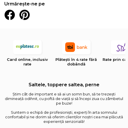
Urmărește-ne pe
Card online, inclusiv
Plătești în 4 rate fără
Rate prin ca
rate
dobândă
Saltele, toppere saltea, perne
Știm cât de important e să ai un somn bun, să te trezești
dimineață odihnit, cu poftă de viață și să începi ziua cu zâmbetul
pe buze!
Suntem o echipă de profesioniști, experți în arta somnului
confortabil și ne dorim să oferim clienților noștri cea mai plăcută
experiență senzorială!