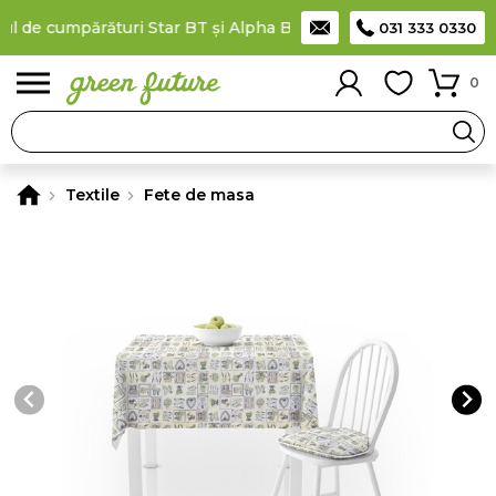
 de cumpărături Star BT și Alpha Bank
Plătești în rate
prin ca
031 333 0330
0
Textile
Fete de masa