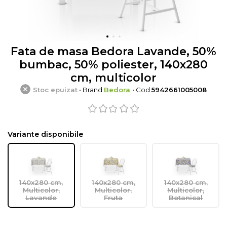
Fata de masa Bedora Lavande, 50%
bumbac, 50% poliester, 140x280
cm, multicolor
Stoc epuizat
• Brand
Bedora
• Cod
5942661005008
Variante disponibile
140x280 cm,
140x280 cm,
140x280 cm,
Multicolor,
Multicolor,
Multicolor,
Lavande
Fruta
Botanical