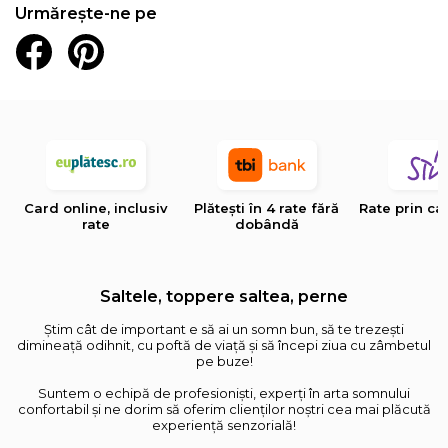
Urmărește-ne pe
Card online, inclusiv
Plătești în 4 rate fără
Rate prin ca
rate
dobândă
Saltele, toppere saltea, perne
Știm cât de important e să ai un somn bun, să te trezești
dimineață odihnit, cu poftă de viață și să începi ziua cu zâmbetul
pe buze!
Suntem o echipă de profesioniști, experți în arta somnului
confortabil și ne dorim să oferim clienților noștri cea mai plăcută
experiență senzorială!