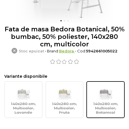
Fata de masa Bedora Botanical, 50%
bumbac, 50% poliester, 140x280
cm, multicolor
Stoc epuizat
• Brand
Bedora
• Cod
5942661005022
Variante disponibile
140x280 cm,
140x280 cm,
140x280 cm,
Multicolor,
Multicolor,
Multicolor,
Lavande
Fruta
Botanical