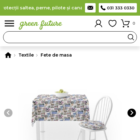
ecții saltea, perne, pilote și canapele
(
detalii
)
Producător ro
031 333 0330
0
Textile
Fete de masa