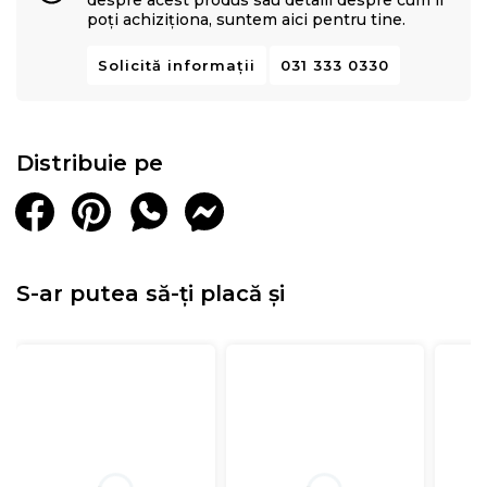
despre acest produs sau detalii despre cum îl
poți achiziționa, suntem aici pentru tine.
Solicită informații
031 333 0330
Distribuie pe
S-ar putea să-ți placă și