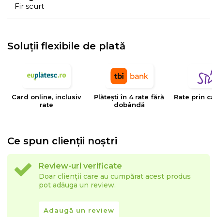
Fir scurt
Soluții flexibile de plată
Card online, inclusiv
Plătești în 4 rate fără
Rate prin ca
rate
dobândă
Ce spun clienții noștri
Review-uri verificate
Doar clienții care au cumpărat acest produs
pot adăuga un review.
Adaugă un review