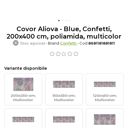
Covor Aliova - Blue, Confetti,
200x400 cm, poliamida, multicolor
Stoc epuizat
• Brand
Confetti
• Cod
8681181881811
Variante disponibile
200x250 cm,
150x350 cm,
120x450 cm,
Multicolor
Multicolor
Multicolor