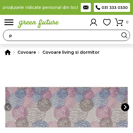
 produsele ridicate personal din locker
Taxă de livrare 11,99 Le
031 333 0330
0
Covoare
Covoare living si dormitor