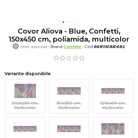
Covor Aliova - Blue, Confetti,
150x450 cm, poliamida, multicolor
Stoc epuizat
• Brand
Confetti
• Cod
8681181881682
Variante disponibile
200x250 cm,
150x350 cm,
120x450 cm,
Multicolor
Multicolor
Multicolor