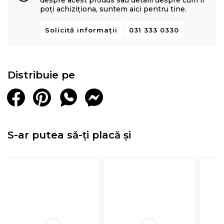
despre acest produs sau detalii despre cum îl
poți achiziționa, suntem aici pentru tine.
Solicită informații
031 333 0330
Distribuie pe
S-ar putea să-ți placă și