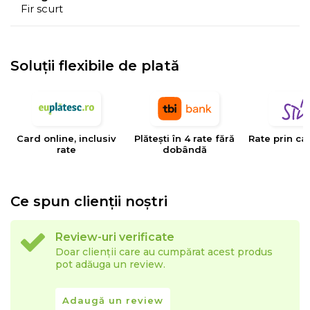
Fir scurt
Soluții flexibile de plată
Card online, inclusiv
Plătești în 4 rate fără
Rate prin ca
rate
dobândă
Ce spun clienții noștri
Review-uri verificate
Doar clienții care au cumpărat acest produs
pot adăuga un review.
Adaugă un review