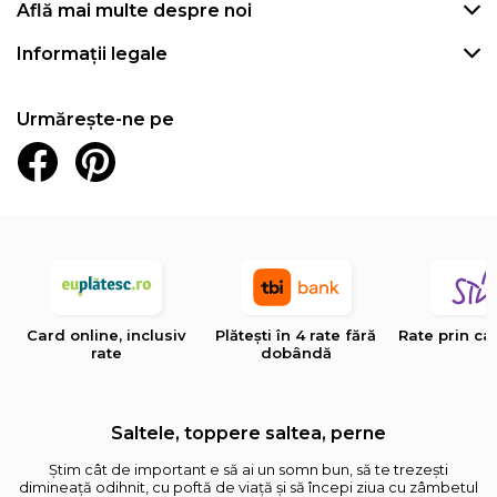
Află mai multe despre noi
Informații legale
Urmărește-ne pe
Card online, inclusiv
Plătești în 4 rate fără
Rate prin ca
rate
dobândă
Saltele, toppere saltea, perne
Știm cât de important e să ai un somn bun, să te trezești
dimineață odihnit, cu poftă de viață și să începi ziua cu zâmbetul