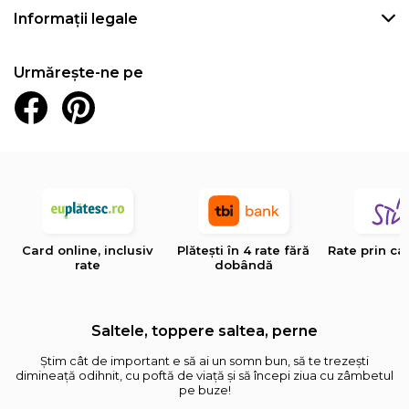
Informații legale
Urmărește-ne pe
Card online, inclusiv
Plătești în 4 rate fără
Rate prin ca
rate
dobândă
Saltele, toppere saltea, perne
Știm cât de important e să ai un somn bun, să te trezești
dimineață odihnit, cu poftă de viață și să începi ziua cu zâmbetul
pe buze!