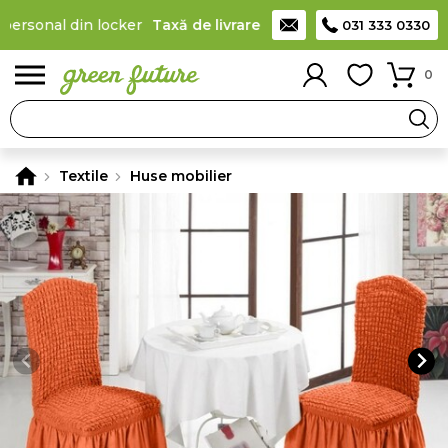
personal din locker
Taxă de livrare 11,99 Lei
, la produsele ridic
031 333 0330
0
Textile
Huse mobilier