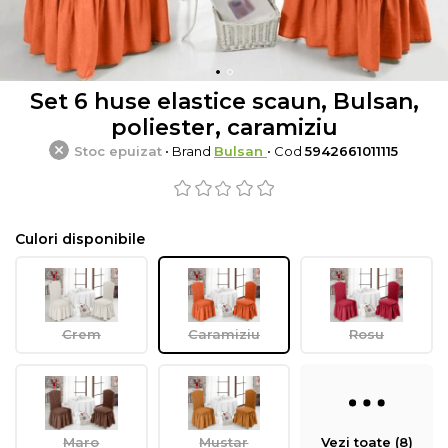
Set 6 huse elastice scaun, Bulsan,
poliester, caramiziu
Stoc epuizat
• Brand
Bulsan
• Cod
5942661011115
Culori disponibile
Crem
Caramiziu
Rosu
Maro
Mustar
Vezi toate (8)