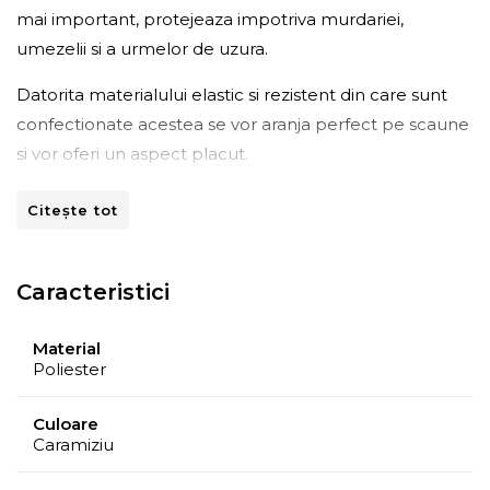
mai important, protejeaza impotriva murdariei,
umezelii si a urmelor de uzura.
Datorita materialului elastic si rezistent din care sunt
confectionate acestea se vor aranja perfect pe scaune
si vor oferi un aspect placut.
Setul este format din: 6 huse elastice pentru scaun,
Citește tot
fiecare avand lungimea: 40 cm, latimea: 40 cm si
inaltimea: 50 cm
Caracteristici
Material
Poliester
Culoare
Caramiziu