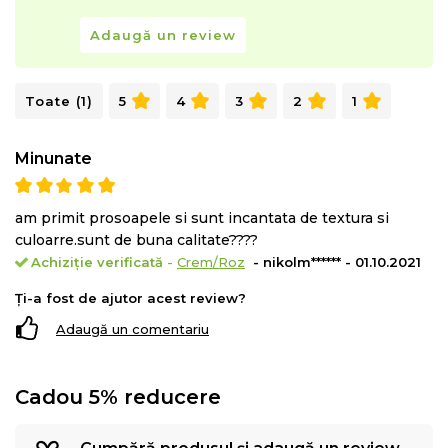
Adaugă un review
Toate (1)
5
4
3
2
1
Minunate
am primit prosoapele si sunt incantata de textura si
culoarre.sunt de buna calitate????
Achiziție verificată
-
Crem/Roz
- nikolm****** - 01.10.2021
Ți-a fost de ajutor acest review?
Adaugă un comentariu
Cadou 5% reducere