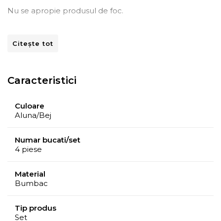
Nu se apropie produsul de foc.
Set
Citește tot
2 prosoape de maini 50x90 cm si 2 prosoape de baie
70x140 cm
Caracteristici
Culoare
Aluna/Bej
Numar bucati/set
4 piese
Material
Bumbac
Tip produs
Set