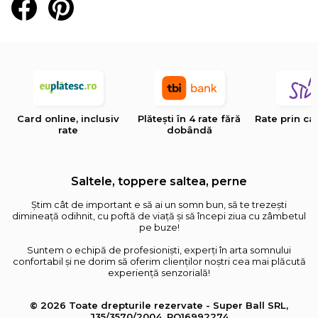
Card online, inclusiv
Plătești în 4 rate fără
Rate prin ca
rate
dobândă
Saltele, toppere saltea, perne
Știm cât de important e să ai un somn bun, să te trezești
dimineață odihnit, cu poftă de viață și să începi ziua cu zâmbetul
pe buze!
Suntem o echipă de profesioniști, experți în arta somnului
confortabil și ne dorim să oferim clienților noștri cea mai plăcută
experiență senzorială!
© 2026 Toate drepturile rezervate - Super Ball SRL,
J35/3570/2004, RO16992274