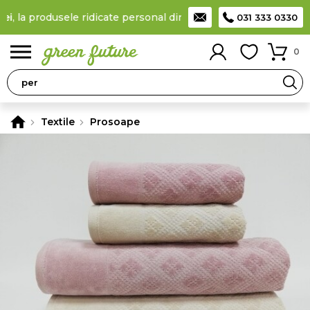
la produsele ridicate personal din locker
Taxă de livrare 11,99 L
031 333 0330
0
Textile
Prosoape