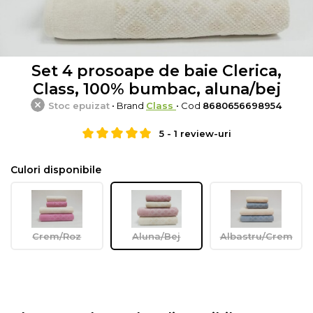
Set 4 prosoape de baie Clerica,
Class, 100% bumbac, aluna/bej
Stoc epuizat
• Brand
Class
• Cod
8680656698954
5
-
1
review-uri
Culori disponibile
Crem/Roz
Aluna/Bej
Albastru/Crem