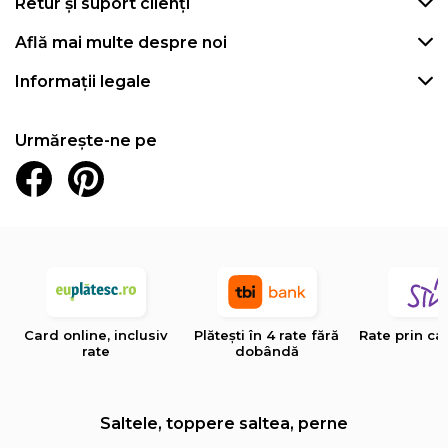
Retur și suport clienți
Află mai multe despre noi
Informații legale
Urmărește-ne pe
Card online, inclusiv
Plătești în 4 rate fără
Rate prin ca
rate
dobândă
Saltele, toppere saltea, perne