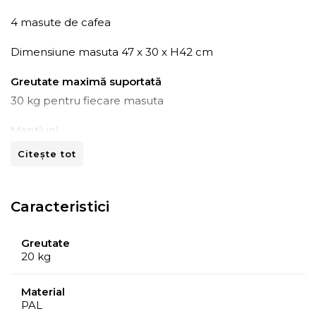
4 masute de cafea
Dimensiune masuta 47 x 30 x H42 cm
Greutate maximă suportată
30 kg pentru fiecare masuta
Mențiuni
Produsul necesita asamblare.
Citește tot
Dimensiunile intregului ansamblu: 94 x 60 x H42 cm.
Caracteristici
Greutate
20 kg
Material
PAL