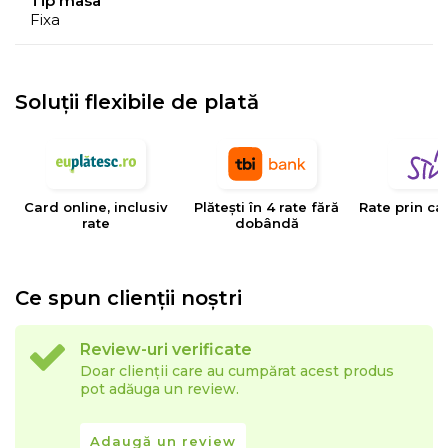
Tip masa
Fixa
Soluții flexibile de plată
Card online, inclusiv
Plătești în 4 rate fără
Rate prin ca
rate
dobândă
Ce spun clienții noștri
Review-uri verificate
Doar clienții care au cumpărat acest produs
pot adăuga un review.
Adaugă un review