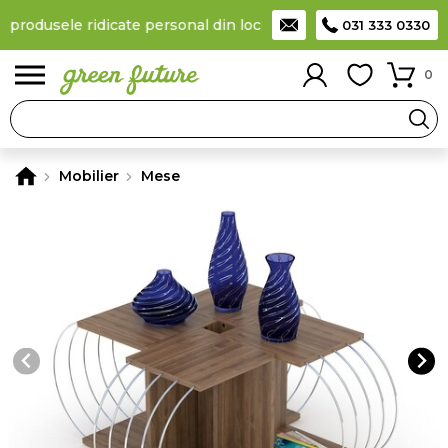
a produsele ridicate personal din locker
Taxă de livrare 11,99 Le
031 333 0330
0
Mobilier
Mese