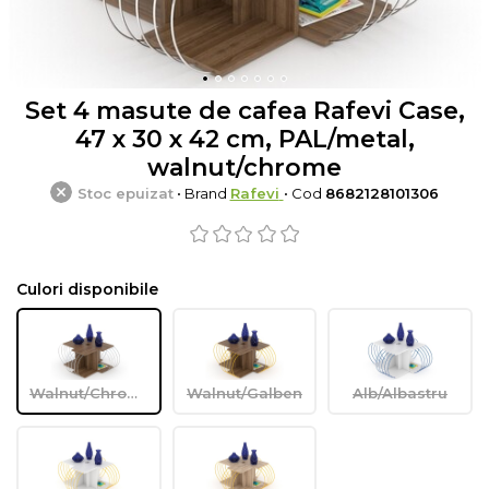
Set 4 masute de cafea Rafevi Case,
47 x 30 x 42 cm, PAL/metal,
walnut/chrome
Stoc epuizat
• Brand
Rafevi
• Cod
8682128101306
Culori disponibile
Walnut/Chrome
Walnut/Galben
Alb/Albastru