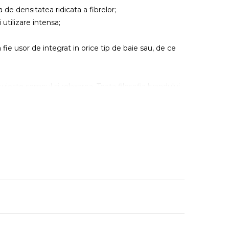
de densitatea ridicata a fibrelor;
 utilizare intensa;
fie usor de integrat in orice tip de baie sau, de ce
ieste somnul si relaxarea. Toata filosofia brandului
 punand la dispozitie solutii perfecte pentru o odihna
e unicat realizate cu mare atentie la detalii,
 aspect minimalist si pana la cele cu imprimeuri ce
ganta,
Bedora
pune in prim-plan destinderea.
aturi scazute.