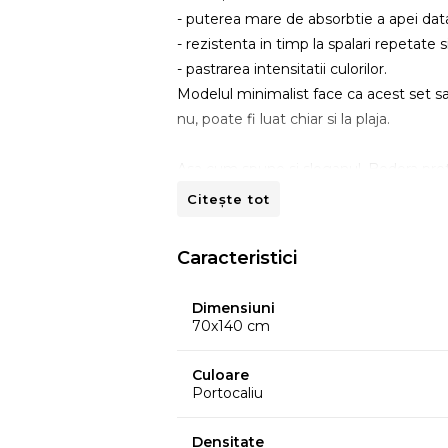
- puterea mare de absorbtie a apei data 
- rezistenta in timp la spalari repetate si
- pastrarea intensitatii culorilor.
Modelul minimalist face ca acest set sa 
nu, poate fi luat chiar si la plaja.
Asa cum spune si sloganul, Bedora pretu
Bedora
se invarte in jurul confortului,
Citește tot
desavarsita. Fie ca vorbim despre saltel
prosoape, lenjerii de pat, de la cele cu
Caracteristici
definesc foarte bine conceptul de ele
Dimensiuni
Instrucțiuni de spălare
70x140 cm
Se spala la masina.
Se usuca la uscatorul de rufe la temper
Culoare
Nu se calca.
Portocaliu
Nu se curata chimic.
Nu se foloseste inalbitor.
Densitate