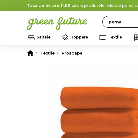
Taxă de livrare 11,99 Lei
, la produsele ridicate persona
Search
Saltele
Toppere
Textile
Textile
Prosoape