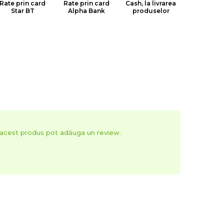
Rate prin card
Rate prin card
Cash, la livrarea
Star BT
Alpha Bank
produselor
t acest produs pot adăuga un review.