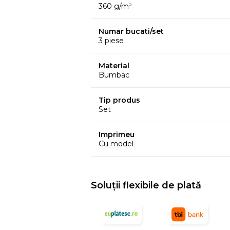
Nu se apropie produsul de foc.
360 g/m²
Set
Numar bucati/set
3 prosoape cu dimensiunile 70x140 cm
3 piese
Material
Bumbac
Tip produs
Set
Imprimeu
Cu model
Soluții flexibile de plată