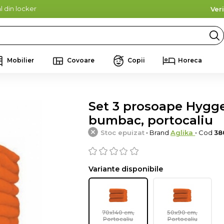
l din locker
Ver
Mobilier
Covoare
Copii
Horeca
Set 3 prosoape Hygge,
bumbac, portocaliu
Stoc epuizat
• Brand
Aglika
• Cod
38
Variante disponibile
70x140 cm,
50x90 cm,
Portocaliu
Portocaliu