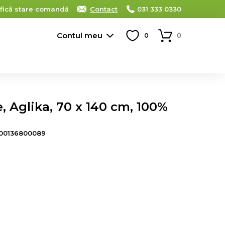
ifică stare comandă
Contact
031 333 0330
Contul meu
0
0
 Aglika, 70 x 140 cm, 100%
00136800089