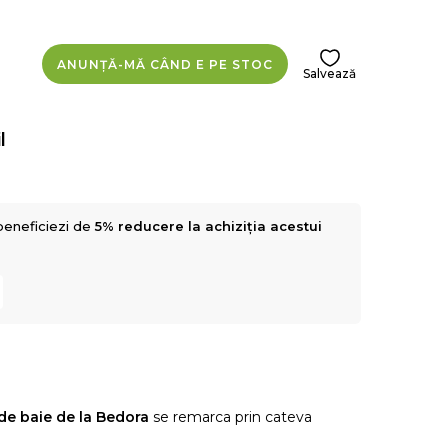
ANUNȚĂ-MĂ CÂND E PE STOC
Salvează
l
beneficiezi de
5% reducere la achiziția acestui
de baie de la Bedora
se remarca prin cateva