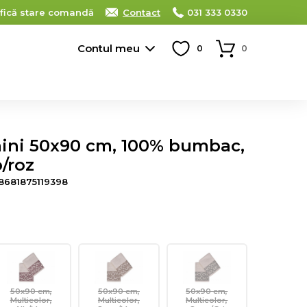
ifică stare comandă
Contact
031 333 0330
Contul meu
0
0
aini 50x90 cm, 100% bumbac,
b/roz
8681875119398
50x90 cm,
50x90 cm,
50x90 cm,
Multicolor,
Multicolor,
Multicolor,