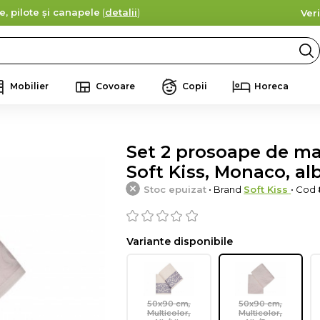
e, pilote și canapele
(
detalii
)
Ver
Mobilier
Covoare
Copii
Horeca
Set 2 prosoape de m
Soft Kiss, Monaco, al
Stoc epuizat
• Brand
Soft Kiss
• Cod
Variante disponibile
50x90 cm,
50x90 cm,
Multicolor,
Multicolor,