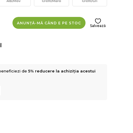
Alb/Mov
Crem/Maro
Crem/Gri
ANUNȚĂ-MĂ CÂND E PE STOC
Salvează
l
beneficiezi de
5% reducere la achiziția acestui