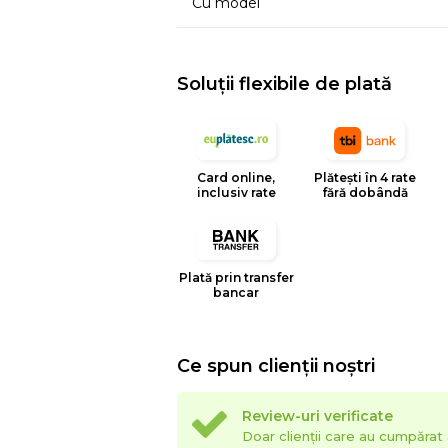
Cu model
Soluții flexibile de plată
Card online,
Plătești în 4 rate
inclusiv rate
fără dobândă
Plată prin transfer
bancar
Ce spun clienții noștri
Review-uri verificate
Doar clienții care au cumpăra