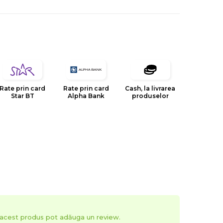
Rate prin card
Rate prin card
Cash, la livrarea
Star BT
Alpha Bank
produselor
t acest produs pot adăuga un review.