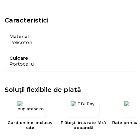
Caracteristici
Material
Policoton
Culoare
Portocaliu
Soluții flexibile de plată
Card online, inclusiv
Plătești în 4 rate fără
Rate prin ca
rate
dobândă