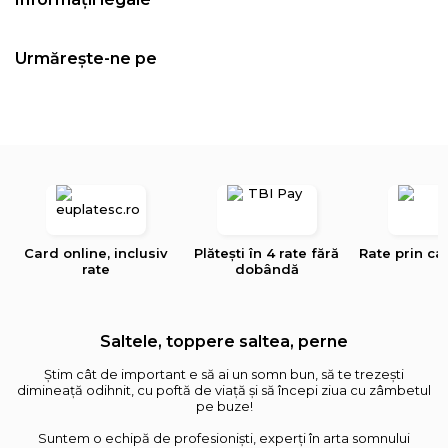
Urmărește-ne pe
Card online, inclusiv
Plătești în 4 rate fără
Rate prin ca
rate
dobândă
Saltele, toppere saltea, perne
Știm cât de important e să ai un somn bun, să te trezești
dimineață odihnit, cu poftă de viață și să începi ziua cu zâmbetul
pe buze!
Suntem o echipă de profesioniști, experți în arta somnului