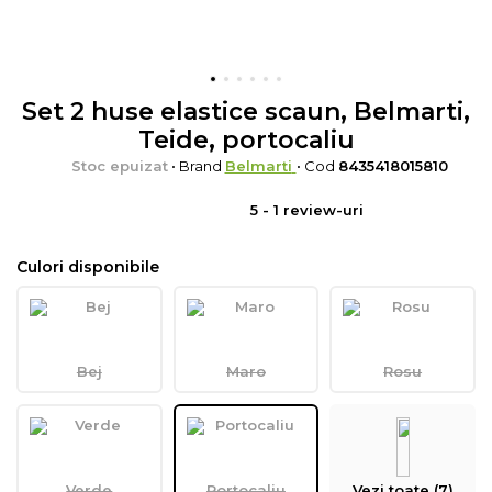
Set 2 huse elastice scaun, Belmarti,
Teide, portocaliu
Stoc epuizat
• Brand
Belmarti
• Cod
8435418015810
5
-
1
review-uri
Culori disponibile
Bej
Maro
Rosu
Verde
Portocaliu
Vezi toate (7)