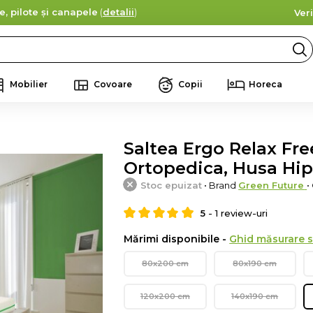
e, pilote și canapele
(
detalii
)
Ver
Mobilier
Covoare
Copii
Horeca
Saltea Ergo Relax Fr
Ortopedica, Husa Hip
Stoc epuizat
• Brand
Green Future
•
5
-
1
review-uri
Mărimi disponibile -
Ghid măsurare s
80x200 cm
80x190 cm
120x200 cm
140x190 cm