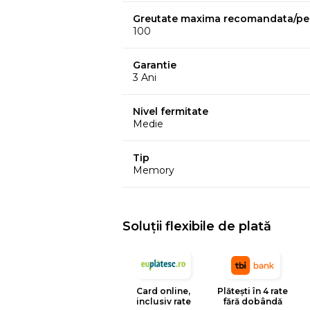
Suport ortopedic
Greutate maxima recomandata/pe
Tesatura Hipoalergenica
100
Ventilatie imbunatatita
Garantie
Durabilitate
3 Ani
Calitate
Indicata pentru toate pozitiile
Nivel fermitate
Medie
Mod de ambalare
: Vidata. Roluita
Fermitate
: 4 din 5
Tip
Memory
Inaltime saltea
: 17 cm (+/- 1 cm)
Soluții flexibile de plată
Card online,
Plătești în 4 rate
inclusiv rate
fără dobândă