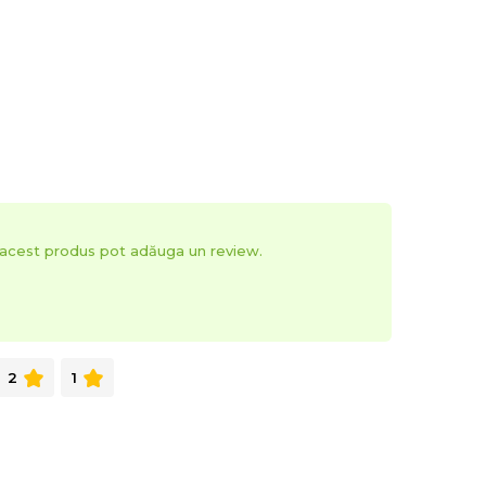
t acest produs pot adăuga un review.
2
1