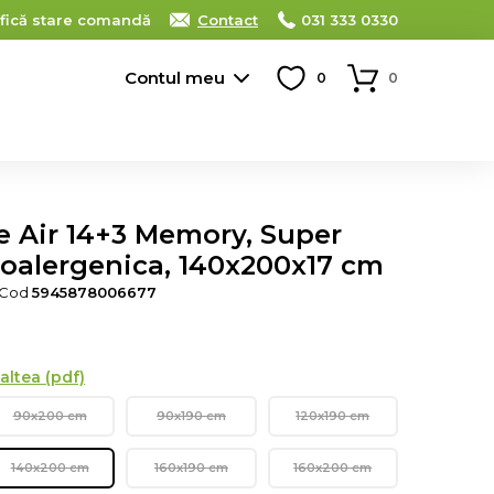
ifică stare comandă
Contact
031 333 0330
Contul meu
0
0
ee Air 14+3 Memory, Super
oalergenica, 140x200x17 cm
 Cod
5945878006677
altea (pdf)
90x200 cm
90x190 cm
120x190 cm
140x200 cm
160x190 cm
160x200 cm