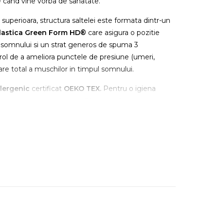
e cand vine vorba de sanatate.
superioara, structura saltelei este formata dintr-un
elastica Green Form HD®
care asigura o pozitie
l somnului si un strat generos de spuma 3
rol de a ameliora punctele de presiune (umeri,
axare total a muschilor in timpul somnului.
lergenic
certificat
OEKO TEX.
Pentru o igiena
oar si se poate spala la 30 grade Celsius.
nice impreuna cu stratul Memory
previne efectul de
enerului de somn.
Mirror Form
®
este prevazut cu gauri de vantilatie
orespunzatoare si mentinerea unui mediu uscat
ure Ergo Relax Free Air Memory: