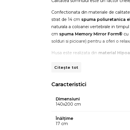
Calitatea somnului este un factor chei
Confectionata din materiale de calitate 
strat de 14 cm
spuma poliuretanica 
naturala a coloanei vertebrale in timpu
cm
spuma Memory Mirror Form®
cu 
solduri si picioare) pentru a oferi o rel
Husa este realizata din
material
Hipoa
corespunzatoare este prevazuta cu ferm
Citește tot
Structura speciala a spumei poliureta
rostogolire
in momentul miscarii pert
Caracteristici
Confort termic
Dimensiuni
Stratul de confort din spuma Memory 
140x200 cm
pe toata suprafata
pentru aerisire c
si
fara acarieni
in timpul somnului.
Înălțime
17 cm
De ce sa cumperi salteaua Green Fut