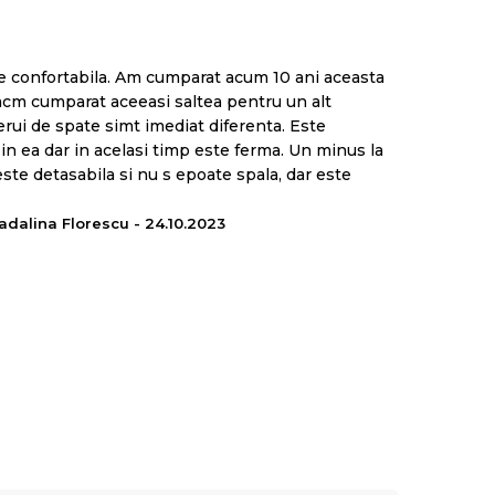
de confortabila. Am cumparat acum 10 ani aceasta
 acm cumparat aceeasi saltea pentru un alt
rerui de spate simt imediat diferenta. Este
 in ea dar in acelasi timp este ferma. Un minus la
este detasabila si nu s epoate spala, dar este
adalina Florescu - 24.10.2023
Green Form HD®
care actioneaza ca un strat
za de suport al corpului si cel de memory. Are rolul
 in zonele lombara, cervicala si a genunchilor.
 de inalta calitate asigura un
somn fara