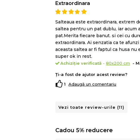
Extraordinara
Salteaua este extraordinara, extrem 
saltea pentru un pat dublu, iar acum
pat.Merita fiecare banut. si cei cu du
extraordinara. Ai senzatia ca te afunzi
aceasta saltea ar fi faptul ca husa nu 
super ok in rest.
Achiziție verificată
-
80x200 cm
- M
Ți-a fost de ajutor acest review?
1
Adaugă un comentariu
3 cm de
spuma super elastica 
intermediar de mini arcuri intre ba
Vezi toate review-urile (11)
de a imbunatati sustinerea corpului
Tehnologia avansata a celor 3 spume HD
Cadou 5% reducere
propagarea miscarilor partenerului.