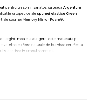
reat pentru un somn sanatos, salteaua
Argentum
litatile ortopedice ale
spumei elastice
Green
ort ale spumei
Memory Mirror Foam®.
i de argint, moale la atingere, este matlasata pe
e vatelina cu fibre naturale de bumbac certificata
si aerisirea in timpul somnului.