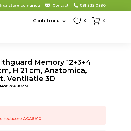
ifică stare comandă
Contact
031 333 0330
Contul meu
0
0
lthguard Memory 12+3+4
cm, H 21 cm, Anatomica,
t, Ventilatie 3D
945878000231
 de reducere
ACASA10