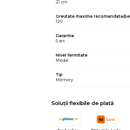
21 cm
Greutate maxima recomandata/pe
120
Garantie
5 ani
Nivel fermitate
Medie
Tip
Memory
Baza saltelei din spuma elastica Gree
Soluții flexibile de plată
sustinere anatomica
a corpului si o p
timpul somnului.