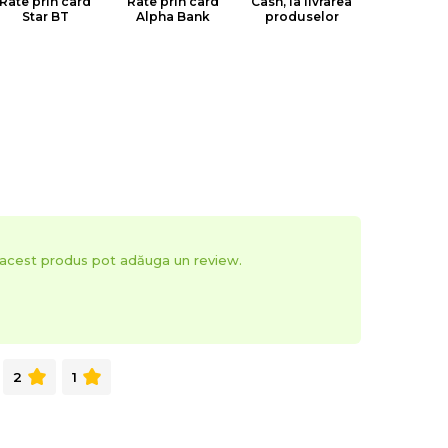
Rate prin card
Rate prin card
Cash, la livrarea
Star BT
Alpha Bank
produselor
t acest produs pot adăuga un review.
2
1