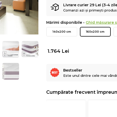
Livrare curier 29 Lei (3-4 zil
Comanzi azi și primești produsul
Mărimi disponibile -
Ghid măsurare s
140x200 cm
160x200 cm
1.764
Lei
Bestseller
Este unul dintre cele mai vând
Cumpărate frecvent împreu