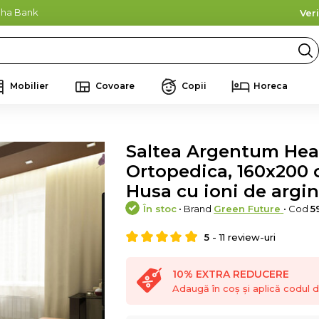
lpha Bank
Ver
Mobilier
Covoare
Copii
Horeca
Saltea Argentum Hea
Ortopedica, 160x200 
Husa cu ioni de argin
În stoc
• Brand
Green Future
• Cod
5
5
-
11
review-uri
10% EXTRA REDUCERE
Adaugă în coș și aplică codul