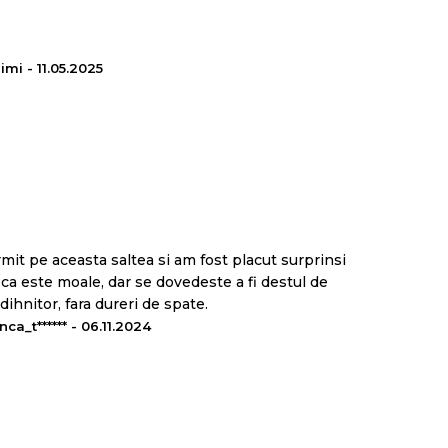
imi - 11.05.2025
ta din 2 straturi de spuma poliuretanica cu
ntare:
Foam®
care reactioneaza la caldura corpului si se
ele de presiune in timpul somnului pentru a relaxa
angvina sanatoasa;
it pe aceasta saltea si am fost placut surprinsi
 ca este moale, dar se dovedeste a fi destul de
ihnitor, fara dureri de spate.
nca_t****** - 06.11.2024