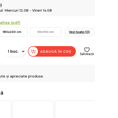
e)
: Miercuri 12.08 - Vineri 14.08
altea (pdf)
180x200 cm
80x190 cm
Vezi toate (13)
ADAUGĂ ÎN COȘ
Salvează
ute și apreciate produse.
nă