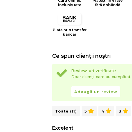
Card online,
Plătești în 4 rate
inclusiv rate
fără dobândă
Plată prin transfer
bancar
Ce spun clienții noștri
Review-uri verificate
Doar clienții care au cumpăra
Adaugă un review
Toate (11)
5
4
3
Excelent