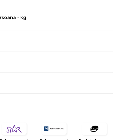
rsoana - kg
n Form HD® cu celulatie deschisa
asigura o
ozitie corecta a coloanei fara dureri de spate in