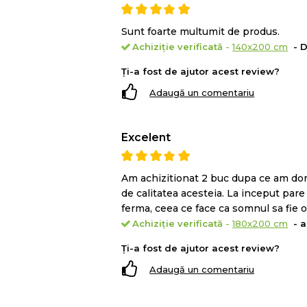
Sunt foarte multumit de produs.
Achiziție verificată
-
140x200 cm
- D
Zona de confort
a saltelei este forma
Ți-a fost de ajutor acest review?
elasticitati diferite si functii compleme
Adaugă un comentariu
4 cm de
spuma
Memory Mirror 
muleaza pe acesta eliminand punct
muschii si a asigura o circulatie s
Excelent
Am achizitionat 2 buc dupa ce am dorm
de calitatea acesteia. La inceput pare
ferma, ceea ce face ca somnul sa fie od
Achiziție verificată
-
180x200 cm
- a
Ți-a fost de ajutor acest review?
Adaugă un comentariu