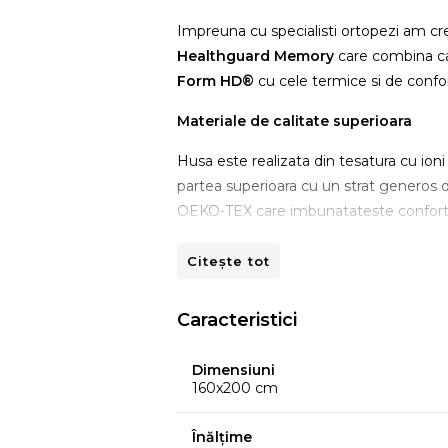
Impreuna cu specialisti ortopezi am c
Healthguard Memory
care combina ca
Form HD®
cu cele termice si de conf
Materiale de calitate superioara
Husa este realizata din tesatura cu ion
partea superioara cu un strat generos d
OEKO-TEX care imbunatateste confortul 
Citește tot
Caracteristici
Dimensiuni
160x200 cm
Înălțime