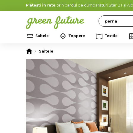
Plătești în rate
prin cardul de cumpărături Star BT și A
Search
Saltele
Toppere
Textile
Saltele