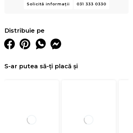
Solicită informații
031 333 0330
Distribuie pe
S-ar putea să-ți placă și
Structura:
• Spuma poliuretanica elastica cu celulatie deschisa Green
Form HD®
• Spuma poliuretanica Green Therm Memory® - 2 cm