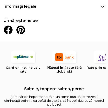
Informații legale
Urmărește-ne pe
Card online, inclusiv
Plătești în 4 rate fără
Rate prin ca
rate
dobândă
Saltele, toppere saltea, perne
Știm cât de important e să ai un somn bun, să te trezești
dimineață odihnit, cu poftă de viață și să începi ziua cu zâmbetul
pe buze!