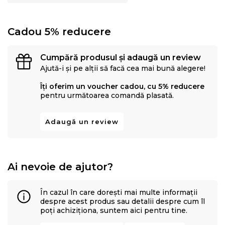
Salteaua poate fi utilizata pe ambele parti avand fermitati
diferite:
o parte foarte ferma
cu strat de confort din fibre
Cadou 5% reducere
naturale de bumbac
si o parte cu fermitate medie
cu strat de
confort de 2 cm din spuma memory si vatelina cu fibre de
Cumpără produsul și adaugă un review
Ajută-i și pe alții să facă cea mai bună alegere!
bambus.
Îți oferim un voucher cadou, cu 5% reducere
De ce sa cumperi salteaua Green Future Aloe Vera
pentru următoarea comandă plasată.
Memory:
Adaugă un review
Suport ortopedic
Confort termic
Durabilitate
Ai nevoie de ajutor?
Calitate
Indicata pentru toate pozitiile de dormit: pe spate, pe
În cazul în care dorești mai multe informații
lateral si pe stomac
despre acest produs sau detalii despre cum îl
poți achiziționa, suntem aici pentru tine.