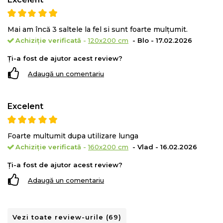
Mai am încă 3 saltele la fel si sunt foarte mulțumit.
Achiziție verificată
-
120x200 cm
- Blo - 17.02.2026
Ți-a fost de ajutor acest review?
Adaugă un comentariu
Excelent
Foarte multumit dupa utilizare lunga
Achiziție verificată
-
160x200 cm
- Vlad - 16.02.2026
Ți-a fost de ajutor acest review?
Husa permite o aerisire premanenta datorita tesaturii
Free Air
Adaugă un comentariu
3D®
care ajuta la mentinerea unui mediu uscat si sanatos.
Dual confort!
Vezi toate review-urile (69)