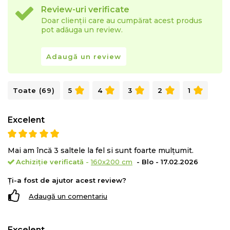
“bamboo-kun” nu permite daunatorilor sa atace planta si de
Review-uri verificate
Doar clienții care au cumpărat acest produs
aceea aceasta nu necesita tratamente chimice cu pesticide
pot adăuga un review.
pentru crestere. Bambusul folosit in produsele Green Future
corespunde standardului Oeko-Tex 100 si este testat in
Adaugă un review
laboratoare atestate din Germania.
Datorita structurii cu goluri multe ale fibrei, aceasta este foarte
Toate (69)
5
4
3
2
1
absorbanta (cu 40% mai mult decat bumbacul) si permite
evaporarea foarte rapida a umiditatii oferind un
confort termic
Excelent
excelent
. Mentinerea unui mediu uscat asigura un
somn
sanatos fara acarieni si mucegaiuri
, principalii factori in
Mai am încă 3 saltele la fel si sunt foarte mulțumit.
aparitia alergiilor si mirosurilor neplacute.
Achiziție verificată
-
160x200 cm
- Blo - 17.02.2026
Ți-a fost de ajutor acest review?
Tehnologia avansata a spumei suport Green Form HD®
impreuna cu cea a stratului de Green Therm Memory® asigura
Adaugă un comentariu
un
somn fara propagarea miscarilor partenerului.
Excelent