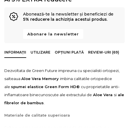
Abonează-te la newsletter și beneficiezi de
5% reducere la achiziția acestui produs
.
Abonare la newsletter
INFORMAȚII
UTILIZARE
OPȚIUNI PLATĂ
REVIEW-URI (69)
Dezvoltata de Green Future impreuna cu specialisti ortopezi,
salteaua
Aloe Vera Memory
imbina calitatile ortopedice
ale
spumei elastice Green Form HD®
cu proprietatile anti-
inflamatoare binecunoscute ale extractului de
Aloe Vera
si
ale
fibrelor de bambus
.
Materiale de calitate superioara
Salteaua este conceputa cu materiale de cea mai buna