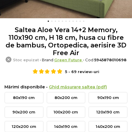
Saltea Aloe Vera 14+2 Memory,
110x190 cm, H 18 cm, husa cu fibre
de bambus, Ortopedica, aerisire 3D
Free Air
Stoc epuizat
• Brand
Green Future
• Cod
5945878010698
5
-
69
review-uri
Mărimi disponibile -
Ghid măsurare saltea (pdf)
80x190 cm
80x200 cm
90x190 cm
90x200 cm
100x200 cm
120x190 cm
120x200 cm
140x190 cm
140x200 cm