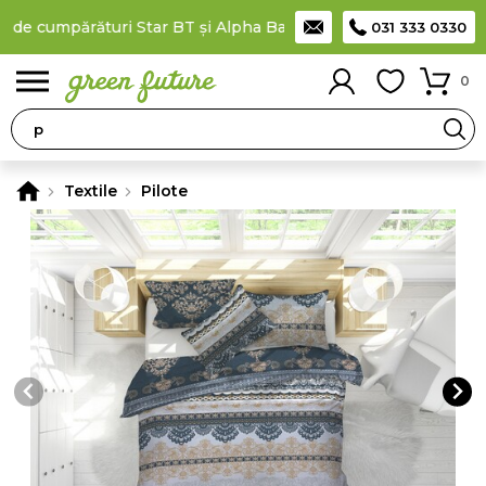
 de cumpărături Star BT și Alpha Bank
Plătești în rate
prin car
031 333 0330
0
Textile
Pilote