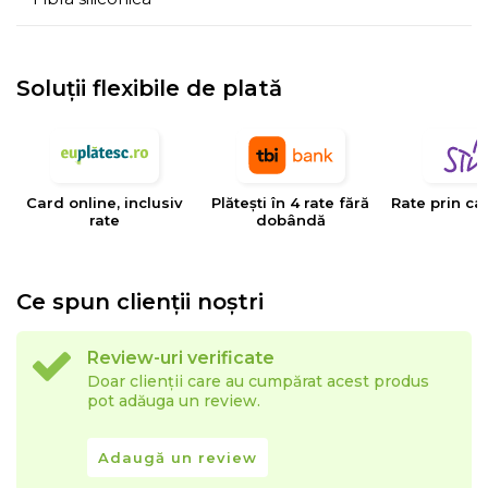
Soluții flexibile de plată
Card online, inclusiv
Plătești în 4 rate fără
Rate prin ca
rate
dobândă
Ce spun clienții noștri
Review-uri verificate
Doar clienții care au cumpărat acest produs
pot adăuga un review.
Adaugă un review