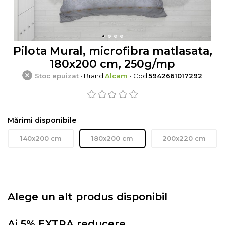
Pilota Mural, microfibra matlasata,
180x200 cm, 250g/mp
Stoc epuizat
• Brand
Alcam
• Cod
5942661017292
Mărimi disponibile
140x200 cm
180x200 cm
200x220 cm
Alege un alt produs disponibil
Ai 5% EXTRA reducere