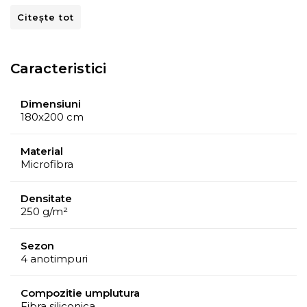
Umplutura: fibra siliconica
Citește tot
Caracteristici
Dimensiuni
180x200 cm
Material
Microfibra
Densitate
250 g/m²
Sezon
4 anotimpuri
Compozitie umplutura
Fibra siliconica