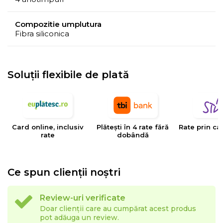
Compozitie umplutura
Fibra siliconica
Soluții flexibile de plată
Card online, inclusiv
Plătești în 4 rate fără
Rate prin ca
rate
dobândă
Ce spun clienții noștri
Review-uri verificate
Doar clienții care au cumpărat acest produs
pot adăuga un review.