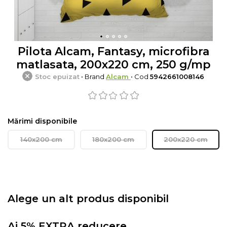
Pilota Alcam, Fantasy, microfibra
matlasata, 200x220 cm, 250 g/mp
Stoc epuizat
• Brand
Alcam
• Cod
5942661008146
Mărimi disponibile
140x200 cm
180x200 cm
200x220 cm
Alege un alt produs disponibil
Ai 5% EXTRA reducere