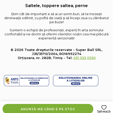
Saltele, toppere saltea, perne
Știm cât de important e să ai un somn bun, să te trezești
dimineață odihnit, cu poftă de viață și să începi ziua cu zâmbetul
pe buze!
Suntem o echipă de profesioniști, experți în arta somnului
confortabil și ne dorim să oferim clienților noștri cea mai plăcută
experiență senzorială!
© 2026 Toate drepturile rezervate - Super Ball SRL,
J35/3570/2004, RO16992274
Orțișoara, nr. 282B, Timiș - Tel.
031 333 0330
ANUNȚĂ-MĂ CÂND E PE STOC
Salvează