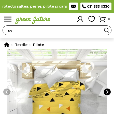
ecții saltea, perne, pilote și canapele
(
detalii
)
Producător ro
031 333 0330
0
Textile
Pilote