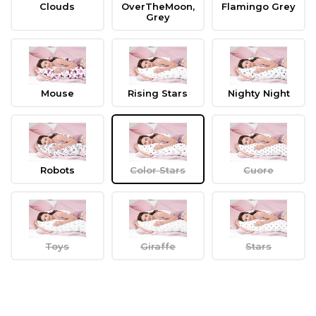
Clouds
OverTheMoon,
Flamingo Grey
Grey
Mouse
Rising Stars
Nighty Night
Robots
Color Stars
Cuore
Toys
Giraffe
Stars