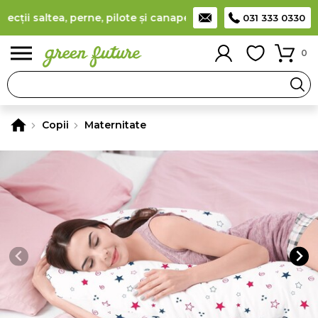
ii saltea, perne, pilote și canapele
(
detalii
)
Producător român
031 333 0330
0
Copii
Maternitate