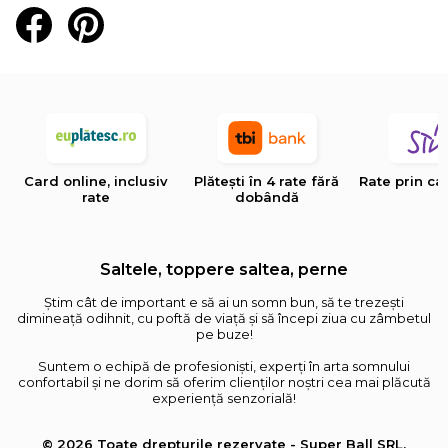
Card online, inclusiv
Plătești în 4 rate fără
Rate prin ca
rate
dobândă
Saltele, toppere saltea, perne
Știm cât de important e să ai un somn bun, să te trezești
dimineață odihnit, cu poftă de viață și să începi ziua cu zâmbetul
pe buze!
Suntem o echipă de profesioniști, experți în arta somnului
confortabil și ne dorim să oferim clienților noștri cea mai plăcută
experiență senzorială!
© 2026 Toate drepturile rezervate - Super Ball SRL,