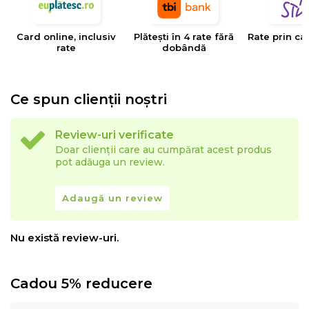
Mentiuni
Dimensiuni perna ambalata in geanta: (Lxlxh)
Card online, inclusiv
Plătești în 4 rate fără
Rate prin ca
48x34x38 cm
rate
dobândă
Ce spun clienții noștri
Review-uri verificate
Doar clienții care au cumpărat acest produs
pot adăuga un review.
Adaugă un review
Nu există review-uri.
Cadou 5% reducere