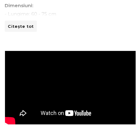
Dimensiuni:
- Lungime: 60 - 75 cm
- Adancime: 60 - 90 cm
Citește tot
- Inaltime: 90 -100 cm
Instructiuni de spalare:
- A se curata la masina de spalat la 30ºC.
- A nu se curata chimic.
- A nu se calca.
- A nu se usca prin centrifugare.
Recomandari de folosire:
- Nu expuneti articolul la caldura directa sau la razele
solare.
- Evitati contactul direct cu benzi de fixare automata
sau alte elemente ascutite.