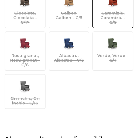
Ciocolata,
Galben,
Caramiziu,
Ciocolata -
Galben - C/5
Caramiziu -
C/17
C/9
Rosu granat,
Albastru,
Verde, Verde -
Rosu granat -
Albastru - C/3
C/4
C/8
Gri inchis, Gri
inchis - C/16