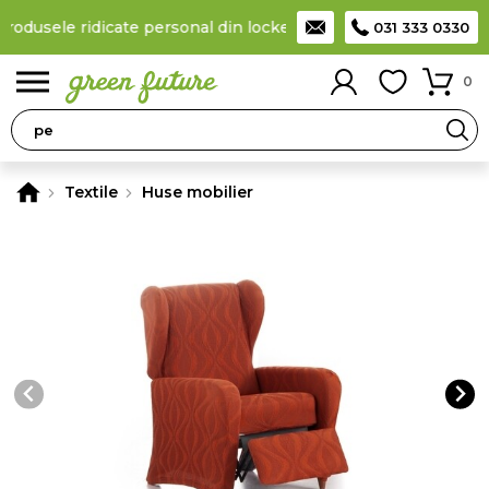
produsele ridicate personal din locker
Taxă de livrare 11,99 Lei
,
031 333 0330
0
Textile
Huse mobilier