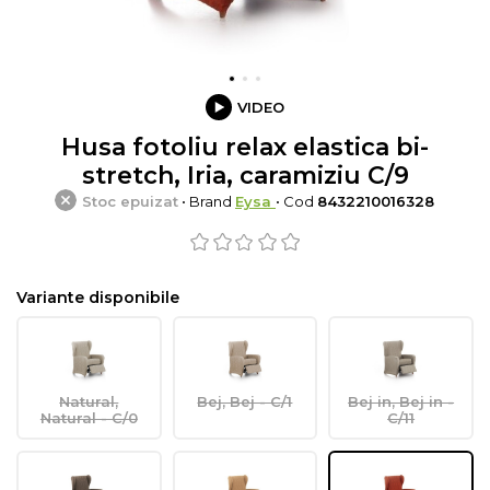
VIDEO
Husa fotoliu relax elastica bi-
stretch, Iria, caramiziu C/9
Stoc epuizat
• Brand
Eysa
• Cod
8432210016328
Variante disponibile
Natural,
Bej, Bej - C/1
Bej in, Bej in -
Natural - C/0
C/11