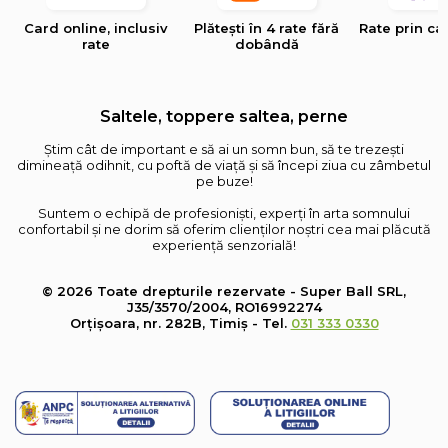
Card online, inclusiv
Plătești în 4 rate fără
Rate prin ca
rate
dobândă
Saltele, toppere saltea, perne
Știm cât de important e să ai un somn bun, să te trezești
dimineață odihnit, cu poftă de viață și să începi ziua cu zâmbetul
pe buze!
Suntem o echipă de profesioniști, experți în arta somnului
confortabil și ne dorim să oferim clienților noștri cea mai plăcută
experiență senzorială!
© 2026 Toate drepturile rezervate - Super Ball SRL,
J35/3570/2004, RO16992274
Orțișoara, nr. 282B, Timiș - Tel.
031 333 0330